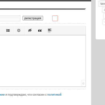
Vert
регистрация
ивание
ерованный список
Маркированный список
Вставить смайлик
Вставка скрытого текста
Вставка цитаты
Вставка спойлера
0
ение
и подтверждаю, что согласен с
политикой