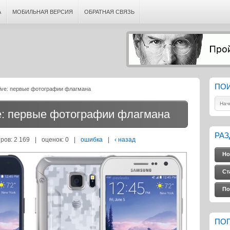
А
МОБИЛЬНАЯ ВЕРСИЯ
ОБРАТНАЯ СВЯЗЬ
ПО
tive: первые фотографии флагмана
ve: первые фотографии флагмана
РА
ров: 2 169
|
оценок:
0
|
ошибка
|
‹ назад
Но
Ст
По
ПО