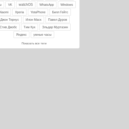
watchOS
u
VK
WhatsApp
Windows
Xiaomi
Xperia
YotaPhone
Билл Гейтс
Джон Тернус
Илон Маск
Павел Дуров
Стив Джобс
Тим Кук
Эльдар Муртазин
Яндекс
умные часы
Показать все теги