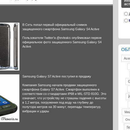
Инт
ас
В Сеть попал первый официальный снимок
защищенного смартфона Samsung Galaxy S4 Active
Пользователи Twitter'а @evleaks опубликовал первое
официальное фото защищенного Samsung Galaxy S4
Active.
ОБ
Ace
Samsung Galaxy S7 Active поступил в продажу
G
Компания Samsung начала продажи защищенного
смартфона Galaxy S7 Active. Смартфон выполнен в
соответствии со стандартами IP68 и MIL-STD 810G. Это
означает, что устройству не страшны падения с высоты
в 1,2 метра, погружения под воду на глубину до
полутора метров на 30 минут, перепады температур,
вибрации и удары.
Mei
On
S