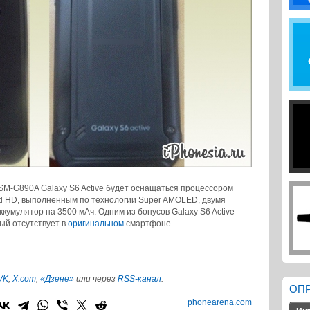
M-G890A Galaxy S6 Active будет оснащаться процессором
d HD, выполненным по технологии Super AMOLED, двумя
ккумулятор на 3500 мАч. Одним из бонусов Galaxy S6 Active
рый отсутствует в
оригинальном
смартфоне.
VK
,
X.com
,
«Дзене»
или через
RSS-канал
.
ОП
phonearena.com