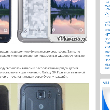
Выш
wat
Ссы
VK,
ЕС
Сау
Arts
«ВК
«ВТ
Goo
Pla
PS4
ографии защищенного флагманского смартфона Samsung
Моб
пов
и сделают упор на водонепроницаемость и ударопрочность по
One
Mic
модуль тыловой камеры и расположенный рядом датчик
ант
заимствованы у оригинального Galaxy S6. При этом вызывной
анер отпечатка пальца и вовсе будет упразднён.
МЫ 