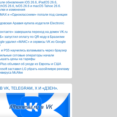
ли обновления iOS 26.6, iPadOS 26.6,
chOS 26.6, tvOS 26.6 и macOS Tahoe 26.6.
лки и изменения
 MAX и «Одноклассники» попали под санкции
довская Аравия купила издателя Electronic
онтакте» завершила переход на домен VK.ru
Б» запустил оплату по QR-коду в Бразилии
gle удалил «МАКС» и сервисы VK из Google
y
 и PS5 научились взламывать через браузер
ильные сотовые операторы начали
ышать цены на тарифы
Plus объявил об уходе из Европы и США
rosoft заставил LG убрать назойливую рекламу
ивируса McAfee
В VK, TELEGRAM, X И «ДЗЕН».