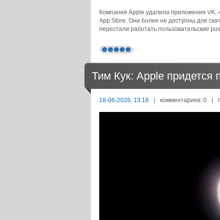
Компания Apple удалила приложения VK, «
App Store. Они более не доступны для ск
перестали работать пользовательские pu
Тим Кук: Apple придется 
18-06-2026, 13:16
|
комментариев: 0
|