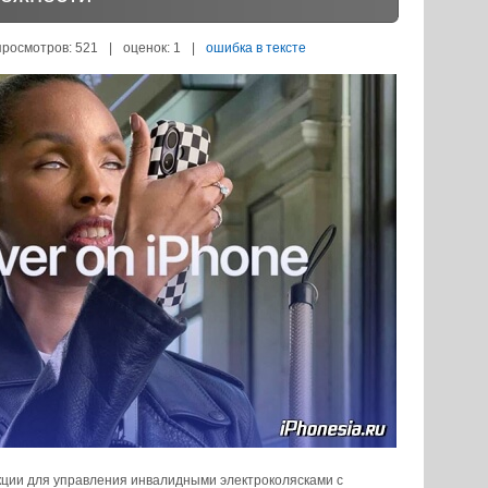
просмотров: 521
|
оценок:
1
|
ошибка в тексте
ции для управления инвалидными электроколясками с