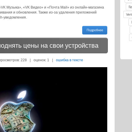
S
VK Музыка», «VK Видео» и «Почта Mail» из онлайн-магазина
ачивания и обновления. Также из-за удаления приложений
Vert
sh-уведомления.
Подробнее
поднять цены на свои устройства
просмотров: 228
|
оценок:
1
|
ошибка в тексте