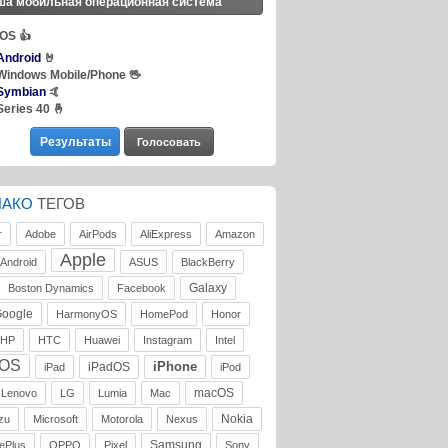
ша мобильная операционная система
iOS
👍
Android
🤘
Windows Mobile/Phone
🖖
Symbian
🤙
Series 40
🤞
ЛАКО
ТЕГОВ
r
Adobe
AirPods
AliExpress
Amazon
Apple
Android
ASUS
BlackBerry
Galaxy
Boston Dynamics
Facebook
oogle
HarmonyOS
HomePod
Honor
HP
HTC
Huawei
Instagram
Intel
iOS
iPhone
iPadOS
iPad
iPod
macOS
Lenovo
LG
Lumia
Mac
Nokia
zu
Microsoft
Motorola
Nexus
Samsung
ePlus
OPPO
Pixel
Sony