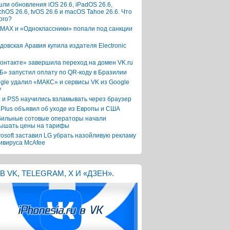
ли обновления iOS 26.6, iPadOS 26.6,
chOS 26.6, tvOS 26.6 и macOS Tahoe 26.6. Что
ого?
 MAX и «Одноклассники» попали под санкции
довская Аравия купила издателя Electronic
онтакте» завершила переход на домен VK.ru
Б» запустил оплату по QR-коду в Бразилии
gle удалил «МАКС» и сервисы VK из Google
y
 и PS5 научились взламывать через браузер
Plus объявил об уходе из Европы и США
ильные сотовые операторы начали
ышать цены на тарифы
rosoft заставил LG убрать назойливую рекламу
ивируса McAfee
В VK, TELEGRAM, X И «ДЗЕН».