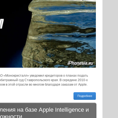
О «Монокристалл» уведомил кредиторов о планах подать
рбитражный суд Ставропольского края. В середине 2010-х
м в этой отрасли во многом благодаря заказам от Apple.
Подробнее
ения на базе Apple Intelligence и
можности