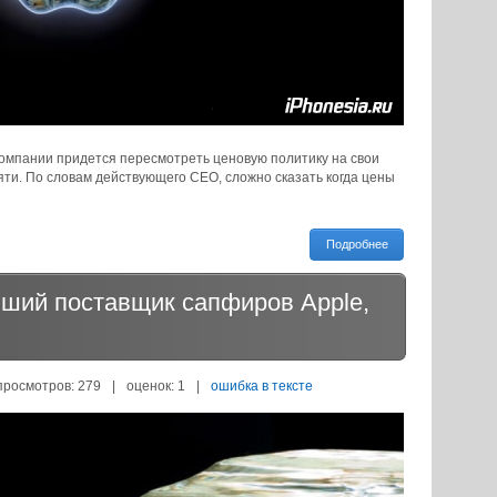
 компании придется пересмотреть ценовую политику на свои
яти. По словам действующего CEO, сложно сказать когда цены
Подробнее
ший поставщик сапфиров Apple,
просмотров: 279
|
оценок:
1
|
ошибка в тексте