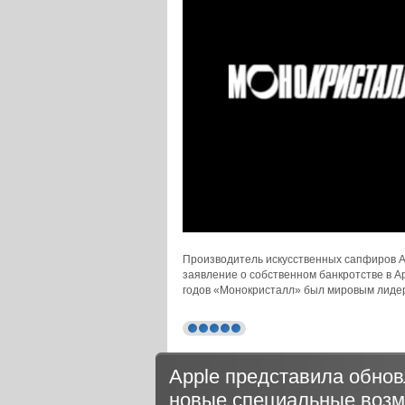
Производитель искусственных сапфиров А
заявление о собственном банкротстве в А
годов «Монокристалл» был мировым лидеро
Apple представила обновл
новые специальные воз