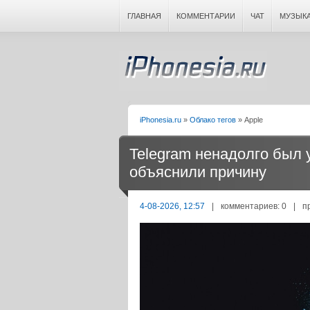
ГЛАВНАЯ
КОММЕНТАРИИ
ЧАТ
МУЗЫК
iPhonesia.ru
»
Облако тегов
» Apple
Telegram ненадолго был у
объяснили причину
4-08-2026, 12:57
|
комментариев: 0
|
п