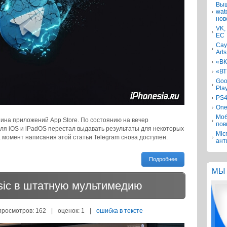
Выш
wat
нов
VK,
ЕС
Сау
Arts
«ВК
«ВТ
Goo
Pla
PS4
One
Моб
ина приложений App Store. По состоянию на вечер
пов
 для iOS и iPadOS перестал выдавать результаты для некоторых
Mic
 момент написания этой статьи Telegram снова доступен.
ант
Подробнее
МЫ 
sic в штатную мультимедию
просмотров: 162
|
оценок:
1
|
ошибка в тексте