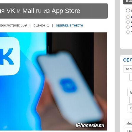
Ва
 VK и Mail.ru из App Store
просмотров: 659
|
оценок:
1
|
ошибка в тексте
ОБ
Ace
G
Mei
On