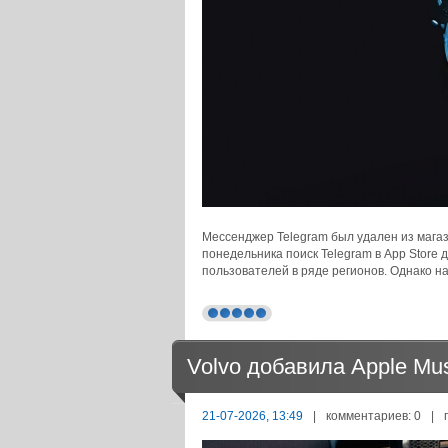
Мессенджер Telegram был удален из магаз
понедельника поиск Telegram в App Store
пользователей в ряде регионов. Однако на
Volvo добавила Apple Mu
21-07-2026, 13:49
|
комментариев: 0
|