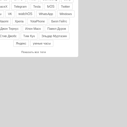
tvOS
paceX
Telegram
Tesla
Twitter
watchOS
u
VK
WhatsApp
Windows
Xiaomi
Xperia
YotaPhone
Билл Гейтс
Джон Тернус
Илон Маск
Павел Дуров
Стив Джобс
Тим Кук
Эльдар Муртазин
Яндекс
умные часы
Показать все теги