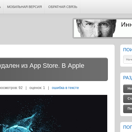
А
МОБИЛЬНАЯ ВЕРСИЯ
ОБРАТНАЯ СВЯЗЬ
ПО
дален из App Store. В Apple
РА
росмотров: 92
|
оценок:
1
|
ошибка в тексте
Но
Ст
По
ПО