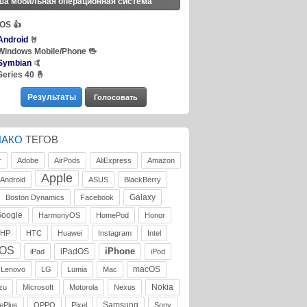
ша мобильная операционная система
iOS
👍
Android
🤘
Windows Mobile/Phone
🖖
Symbian
🤙
Series 40
🤞
ЛАКО
ТЕГОВ
r
Adobe
AirPods
AliExpress
Amazon
Apple
Android
ASUS
BlackBerry
Galaxy
Boston Dynamics
Facebook
oogle
HarmonyOS
HomePod
Honor
HP
HTC
Huawei
Instagram
Intel
iOS
iPhone
iPadOS
iPad
iPod
macOS
Lenovo
LG
Lumia
Mac
Nokia
zu
Microsoft
Motorola
Nexus
Samsung
ePlus
OPPO
Pixel
Sony