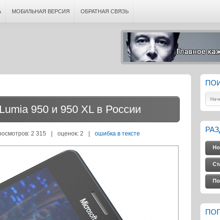
А
МОБИЛЬНАЯ ВЕРСИЯ
ОБРАТНАЯ СВЯЗЬ
ПО
 Lumia 950 и 950 XL в России
РА
росмотров: 2 315
|
оценок:
2
|
ошибка в тексте
Но
Ст
По
ПО