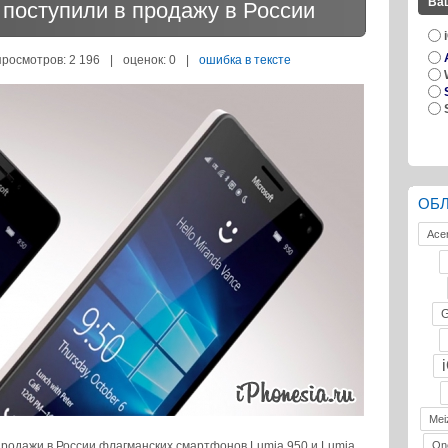
Ва
 поступили в продажу в России
просмотров: 2 196
|
оценок:
0
|
ошибка в тексте
ОБ
Ace
G
Mei
продажи в России флагманских смартфонов Lumia 950 и Lumia
On