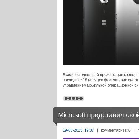
В ходе сегодняшней презентации корпора
последние 18 месяцев флагманские смарт
управлением мобильной операционной сис
Microsoft представил св
19-03-2015, 19:37
|
комментариев: 0
|