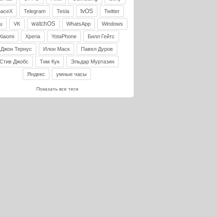
tvOS
paceX
Telegram
Tesla
Twitter
watchOS
u
VK
WhatsApp
Windows
Xiaomi
Xperia
YotaPhone
Билл Гейтс
Джон Тернус
Илон Маск
Павел Дуров
Стив Джобс
Тим Кук
Эльдар Муртазин
Яндекс
умные часы
Показать все теги