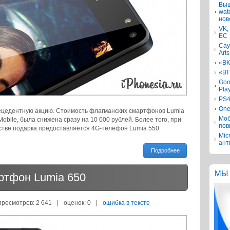
Выш
wat
нов
VK,
ЕС
Сау
Arts
«ВК
«ВТ
Goo
Pla
PS4
One
рецедентную акцию. Стоимость флагманских смартфонов Lumia
Моб
obile, была снижена сразу на 10 000 рублей. Более того, при
пов
естве подарка предоставляется 4G-телефон Lumia 550.
Mic
ант
Подробнее
МЫ 
артфон Lumia 650
просмотров: 2 641
|
оценок:
0
|
ошибка в тексте