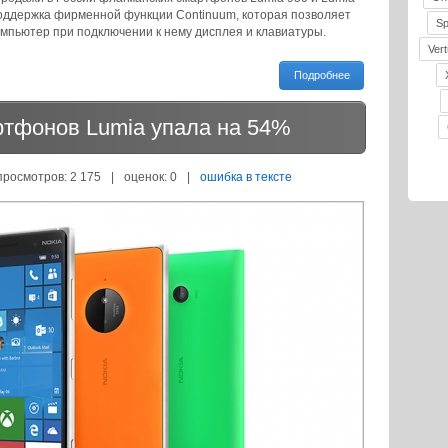
поддержка фирменной функции Continuum, которая позволяет
S
мпьютер при подключении к нему дисплея и клавиатуры.
Vert
Подробнее
артфонов Lumia упала на 54%
просмотров: 2 175
|
оценок:
0
|
ошибка в тексте