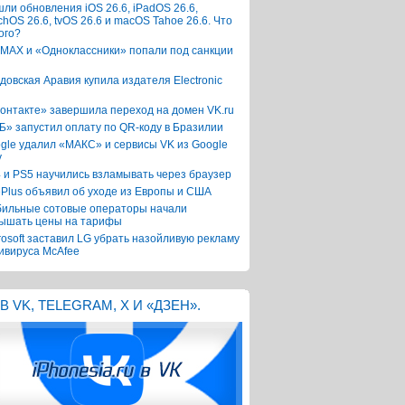
ли обновления iOS 26.6, iPadOS 26.6,
chOS 26.6, tvOS 26.6 и macOS Tahoe 26.6. Что
ого?
 MAX и «Одноклассники» попали под санкции
довская Аравия купила издателя Electronic
онтакте» завершила переход на домен VK.ru
Б» запустил оплату по QR-коду в Бразилии
gle удалил «МАКС» и сервисы VK из Google
y
 и PS5 научились взламывать через браузер
Plus объявил об уходе из Европы и США
ильные сотовые операторы начали
ышать цены на тарифы
rosoft заставил LG убрать назойливую рекламу
ивируса McAfee
В VK, TELEGRAM, X И «ДЗЕН».