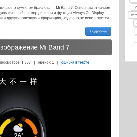
S
ию своего «умного» браслета — Mi Band 7. Основным отличием
 увеличенный размер дисплея и функция Always On Display,
Vert
 и другую полезную информацию, когда оно не используется.
Подробнее
изображение Mi Band 7
просмотров: 1 557
|
оценок:
1
|
ошибка в тексте