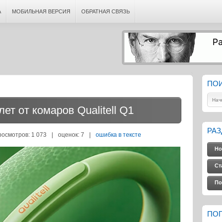
А
МОБИЛЬНАЯ ВЕРСИЯ
ОБРАТНАЯ СВЯЗЬ
ПО
ет от комаров Qualitell Q1
РА
росмотров: 1 073
|
оценок:
7
|
ошибка в тексте
Но
Ст
По
ПО