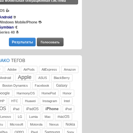
ша мобильная операционная система
iOS
👍
Android
🤘
Windows Mobile/Phone
🖖
Symbian
🤙
Series 40
🤞
ЛАКО
ТЕГОВ
r
Adobe
AirPods
AliExpress
Amazon
Apple
Android
ASUS
BlackBerry
Galaxy
Boston Dynamics
Facebook
oogle
HarmonyOS
HomePod
Honor
HP
HTC
Huawei
Instagram
Intel
iOS
iPhone
iPadOS
iPad
iPod
macOS
Lenovo
LG
Lumia
Mac
Nokia
zu
Microsoft
Motorola
Nexus
Samsung
ePlus
OPPO
Pixel
Sony