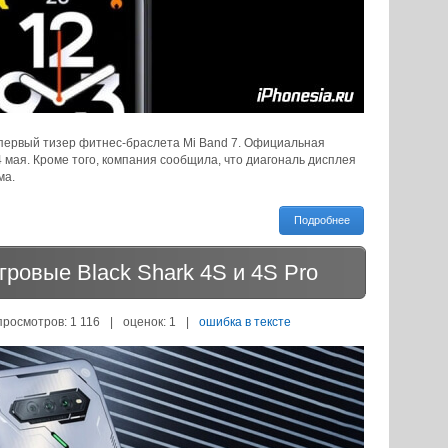
 первый тизер фитнес-браслета Mi Band 7. Официальная
 мая. Кроме того, компания сообщила, что диагональ дисплея
ма.
Подробнее
гровые Black Shark 4S и 4S Pro
просмотров: 1 116
|
оценок:
1
|
ошибка в тексте