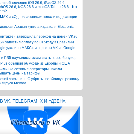
ли обновления iOS 26.6, iPadOS 26.6,
chOS 26.6, tvOS 26.6 и macOS Tahoe 26.6. Что
ого?
 MAX и «Одноклассники» попали под санкции
довская Аравия купила издателя Electronic
онтакте» завершила переход на домен VK.ru
Б» запустил оплату по QR-коду в Бразилии
gle удалил «МАКС» и сервисы VK из Google
y
 и PS5 научились взламывать через браузер
Plus объявил об уходе из Европы и США
ильные сотовые операторы начали
ышать цены на тарифы
rosoft заставил LG убрать назойливую рекламу
ивируса McAfee
В VK, TELEGRAM, X И «ДЗЕН».