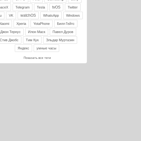
tvOS
paceX
Telegram
Tesla
Twitter
watchOS
u
VK
WhatsApp
Windows
Xiaomi
Xperia
YotaPhone
Билл Гейтс
Джон Тернус
Илон Маск
Павел Дуров
Стив Джобс
Тим Кук
Эльдар Муртазин
Яндекс
умные часы
Показать все теги