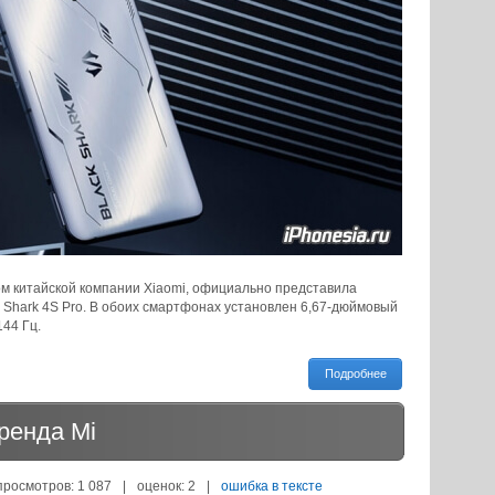
ом китайской компании Xiaomi, официально представила
k Shark 4S Pro. В обоих смартфонах установлен 6,67-дюймовый
44 Гц.
Подробнее
ренда Mi
просмотров: 1 087
|
оценок:
2
|
ошибка в тексте