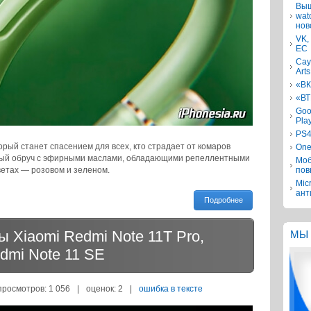
Выш
wat
нов
VK,
ЕС
Сау
Arts
«ВК
«ВТ
Goo
Pla
PS4
торый станет спасением для всех, кто страдает от комаров
One
ный обруч с эфирными маслами, обладающими репеллентными
Моб
ветах — розовом и зеленом.
пов
Mic
ант
Подробнее
Xiaomi Redmi Note 11T Pro,
МЫ 
dmi Note 11 SE
просмотров: 1 056
|
оценок:
2
|
ошибка в тексте