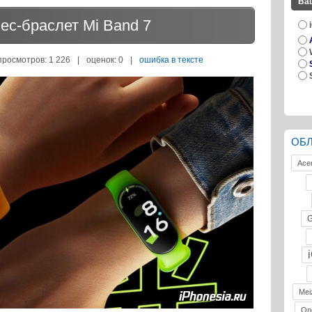
Ва
ес-браслет Mi Band 7
просмотров: 1 226
|
оценок:
0
|
ошибка в тексте
ОБ
Ace
G
Mei
On