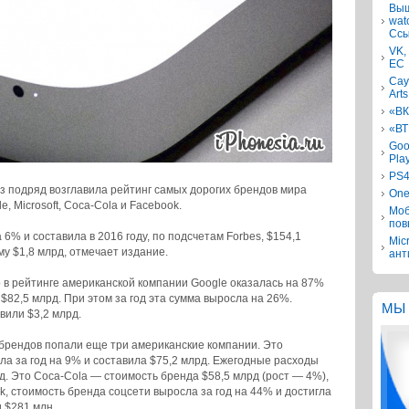
Выш
wat
Ссы
VK,
ЕС
Сау
Arts
«ВК
«ВТ
Goo
Pla
PS4
з подряд возглавила рейтинг самых дорогих брендов мира
One
, Microsoft, Coca-Cola и Facebook.
Моб
пов
6% и составила в 2016 году, по подсчетам Forbes, $154,1
Mic
у $1,8 млрд, отмечает издание.
ант
 в рейтинге американской компании Google оказалась на 87%
$82,5 млрд. При этом за год эта сумма выросла на 26%.
МЫ 
вили $3,2 млрд.
 брендов попали еще три американские компании. Это
сла за год на 9% и составила $75,2 млрд. Ежегодные расходы
д. Это Coca-Cola — стоимость бренда $58,5 млрд (рост — 4%),
k, стоимость бренда соцсети выросла за год на 44% и достигла
 $281 млн.