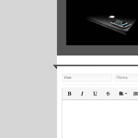
Полужирный
Курсив
Подчеркнутый
Зачеркнутый
Выравн
Нум