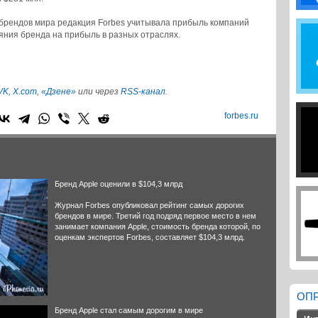
 брендов мира редакция Forbes учитывала прибыль компаний
яния бренда на прибыль в разных отраслях.
VK
,
X.com
,
«Дзене»
или через
RSS-канал
.
forbes.ru
Бренд Apple оценили в $104,3 млрд
Журнал Forbes опубликовал рейтинг самых дорогих
брендов в мире. Третий год подряд первое место в нем
занимает компания Apple, стоимость бренда которой, по
оценкам экспертов Forbes, составляет $104,3 млрд.
ОП
Бренд Apple стал самым дорогим в мире