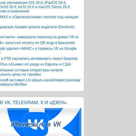
ли обновления iOS 26.6, iPadOS 26.6,
chOS 26.6, tvOS 26.6 и macOS Tahoe 26.6.
лки и изменения
 MAX и «Одноклассники» попали под санкции
довская Аравия купила издателя Electronic
онтакте» завершила переход на домен VK.ru
Б» запустил оплату по QR-коду в Бразилии
gle удалил «МАКС» и сервисы VK из Google
y
 и PS5 научились взламывать через браузер
Plus объявил об уходе из Европы и США
ильные сотовые операторы начали
ышать цены на тарифы
rosoft заставил LG убрать назойливую рекламу
ивируса McAfee
В VK, TELEGRAM, X И «ДЗЕН».