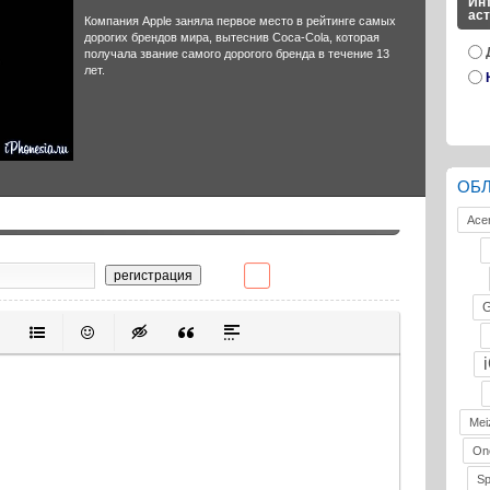
Инт
ас
Компания Apple заняла первое место в рейтинге самых
дорогих брендов мира, вытеснив Coca-Cola, которая
получала звание самого дорогого бренда в течение 13
лет.
ОБ
Ace
регистрация
G
ивание
ерованный список
Маркированный список
Вставить смайлик
Вставка скрытого текста
Вставка цитаты
Вставка спойлера
Mei
On
S