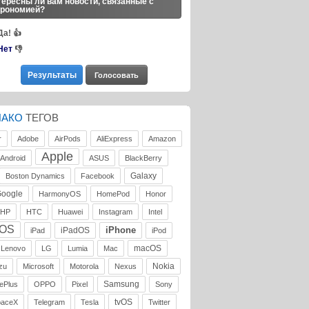
ересны ли вам новости, связанные с
трономией?
Да!
👍
Нет
👎
ЛАКО
ТЕГОВ
r
Adobe
AirPods
AliExpress
Amazon
Apple
Android
ASUS
BlackBerry
Galaxy
Boston Dynamics
Facebook
oogle
HarmonyOS
HomePod
Honor
HP
HTC
Huawei
Instagram
Intel
iOS
iPhone
iPadOS
iPad
iPod
macOS
Lenovo
LG
Lumia
Mac
Nokia
zu
Microsoft
Motorola
Nexus
Samsung
ePlus
OPPO
Pixel
Sony
tvOS
paceX
Telegram
Tesla
Twitter