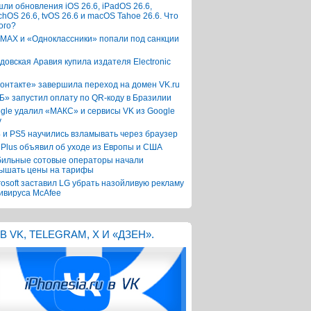
ли обновления iOS 26.6, iPadOS 26.6,
chOS 26.6, tvOS 26.6 и macOS Tahoe 26.6. Что
ого?
 MAX и «Одноклассники» попали под санкции
довская Аравия купила издателя Electronic
онтакте» завершила переход на домен VK.ru
Б» запустил оплату по QR-коду в Бразилии
gle удалил «МАКС» и сервисы VK из Google
y
 и PS5 научились взламывать через браузер
Plus объявил об уходе из Европы и США
ильные сотовые операторы начали
ышать цены на тарифы
rosoft заставил LG убрать назойливую рекламу
ивируса McAfee
В VK, TELEGRAM, X И «ДЗЕН».