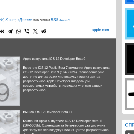
VK
,
X.com
,
«Дзене»
или через
RSS-канал
.
apple.com
Apple выпустила iOS 12 Developer Beta 9
Вместе с iOS 12 Public Beta 7 компания Apple выпустила
iOS 12 Developer Beta 9 (16A5362a). Обновление уже
доступно для загрузки «по воздуху» или из центра
разработчиков Apple Developer владельцам
совместимых устройств, имеющих учетные записи
разработчиков.
Вышла iOS 12 Developer Beta 11
Компания Apple выпустила iOS 12 Developer Beta 11
ОП
(16A5365b). Одиннадцатая бета-версия уже доступна
для загрузки «по воздуху» или из центра разработчиков