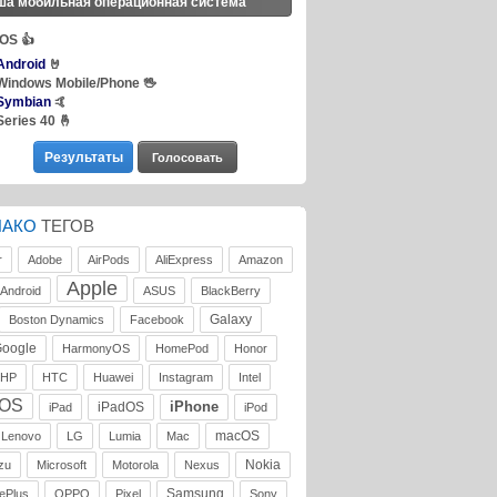
ша мобильная операционная система
iOS
👍
Android
🤘
Windows Mobile/Phone
🖖
Symbian
🤙
Series 40
🤞
ЛАКО
ТЕГОВ
r
Adobe
AirPods
AliExpress
Amazon
Apple
Android
ASUS
BlackBerry
Galaxy
Boston Dynamics
Facebook
oogle
HarmonyOS
HomePod
Honor
HP
HTC
Huawei
Instagram
Intel
iOS
iPhone
iPadOS
iPad
iPod
macOS
Lenovo
LG
Lumia
Mac
Nokia
zu
Microsoft
Motorola
Nexus
Samsung
ePlus
OPPO
Pixel
Sony