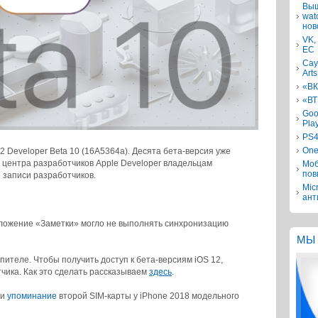
Выш
wat
нов
VK,
ЕС
Сау
Arts
«ВК
«ВТ
Goo
Pla
PS4
One
 Developer Beta 10 (16A5364a). Десята бета-версия уже
з центра разработчиков Apple Developer владельцам
Моб
пов
 записи разработчиков.
Mic
ант
иложение «Заметки» могло не выполнять синхронизацию
МЫ 
ителе. Чтобы получить доступ к бета-версиям iOS 12,
чика. Как это сделать рассказываем
здесь
.
ли
упоминание
второй SIM-карты у iPhone 2018 модельного