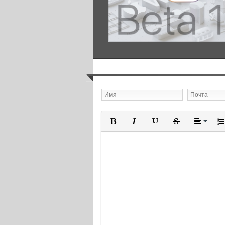
Полужирный
Курсив
Подчеркнутый
Зачеркнутый
Выравн
Нум