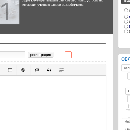
Apple Developer владельцам совместимых устройств,
Ва
имеющих учетные записи разработчиков.
регистрация
ОБ
Ace
ивание
ерованный список
Маркированный список
Вставить смайлик
Вставка скрытого текста
Вставка цитаты
Вставка спойлера
G
Mei
On