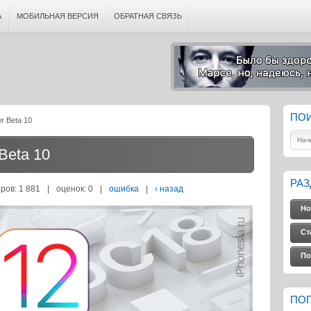
А
МОБИЛЬНАЯ ВЕРСИЯ
ОБРАТНАЯ СВЯЗЬ
ПО
r Beta 10
Beta 10
РА
ров: 1 881
|
оценок:
0
|
ошибка
|
‹ назад
Но
Ст
По
ПО