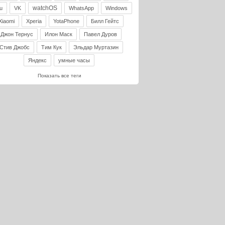
watchOS
u
VK
WhatsApp
Windows
Xiaomi
Xperia
YotaPhone
Билл Гейтс
Джон Тернус
Илон Маск
Павел Дуров
Стив Джобс
Тим Кук
Эльдар Муртазин
Яндекс
умные часы
Показать все теги