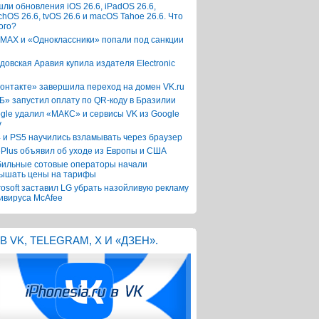
ли обновления iOS 26.6, iPadOS 26.6,
chOS 26.6, tvOS 26.6 и macOS Tahoe 26.6. Что
ого?
 MAX и «Одноклассники» попали под санкции
довская Аравия купила издателя Electronic
онтакте» завершила переход на домен VK.ru
Б» запустил оплату по QR-коду в Бразилии
gle удалил «МАКС» и сервисы VK из Google
y
 и PS5 научились взламывать через браузер
Plus объявил об уходе из Европы и США
ильные сотовые операторы начали
ышать цены на тарифы
rosoft заставил LG убрать назойливую рекламу
ивируса McAfee
В VK, TELEGRAM, X И «ДЗЕН».