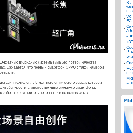
Выш
wat
нов
VK,
ЕС
Сау
Arts
«ВК
«ВТ
Goo
Pla
PS4
-кратную гибридную система зума без потери качества,
One
нах. Ожидается, что первый смартфон OPPO с такой камерой
Моб
феврале.
пов
Mic
ставил технологию 5-кратного оптического зума, в которой
ант
, чтобы уместить множество линз в корпусе смартфона.
 работающем прототипе, она так и не появилась в
МЫ 