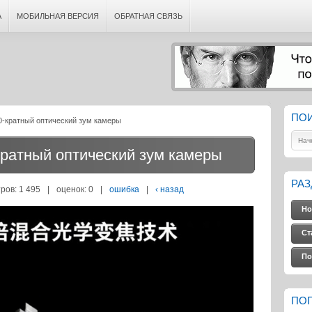
А
МОБИЛЬНАЯ ВЕРСИЯ
ОБРАТНАЯ СВЯЗЬ
ПО
-кратный оптический зум камеры
ратный оптический зум камеры
РА
ров: 1 495
|
оценок:
0
|
ошибка
|
‹ назад
Но
Ст
По
ПО