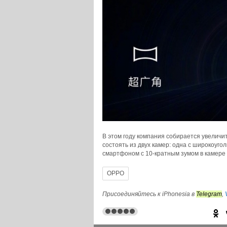
В этом году компания собирается увеличи
состоять из двух камер: одна с широкоуго
смартфоном с 10-кратным зумом в камере
OPPO
© iPhonesia.ru
Присоединяйтесь к iPhonesia в
Telegram
,