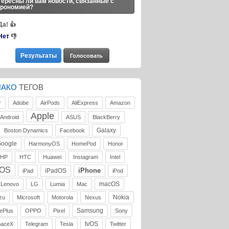
ересны ли вам новости, связанные с
трономией?
Да!
👍
Нет
👎
ЛАКО
ТЕГОВ
r
Adobe
AirPods
AliExpress
Amazon
Apple
Android
ASUS
BlackBerry
Galaxy
Boston Dynamics
Facebook
oogle
HarmonyOS
HomePod
Honor
HP
HTC
Huawei
Instagram
Intel
iOS
iPhone
iPadOS
iPad
iPod
macOS
Lenovo
LG
Lumia
Mac
Nokia
zu
Microsoft
Motorola
Nexus
Samsung
ePlus
OPPO
Pixel
Sony
tvOS
paceX
Telegram
Tesla
Twitter