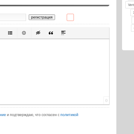
Vert
регистрация
ивание
ерованный список
Маркированный список
Вставить смайлик
Вставка скрытого текста
Вставка цитаты
Вставка спойлера
0
ение
и подтверждаю, что согласен с
политикой