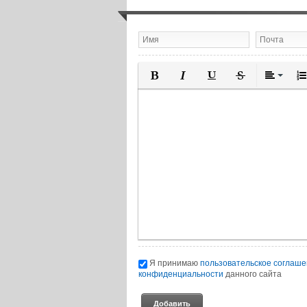
Полужирный
Курсив
Подчеркнутый
Зачеркнутый
Выравн
Нум
Я принимаю
пользовательское соглаш
конфиденциальности
данного сайта