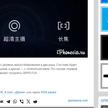
ть уровень масштабирования в два раза. Система будет
льным, а другая — с телеобъективом. По слухам, первым
 может получить OPPO F19.
VK
,
X.com
,
«Дзене»
или через
RSS-канал
.
gsmarena.com
ОП