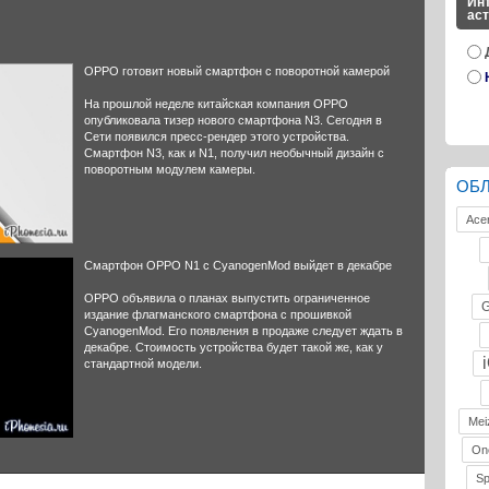
Инт
ас
OPPO готовит новый смартфон с поворотной камерой
На прошлой неделе китайская компания OPPO
опубликовала тизер нового смартфона N3. Сегодня в
Сети появился пресс-рендер этого устройства.
Смартфон N3, как и N1, получил необычный дизайн с
поворотным модулем камеры.
ОБ
Ace
Смартфон OPPO N1 с CyanogenMod выйдет в декабре
OPPO объявила о планах выпустить ограниченное
G
издание флагманского смартфона с прошивкой
CyanogenMod. Его появления в продаже следует ждать в
декабре. Стоимость устройства будет такой же, как у
стандартной модели.
Mei
On
S