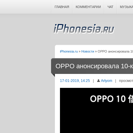
ГЛАВНАЯ
КОММЕНТАРИИ
ЧАТ
МУЗЫК
iPhonesia.ru
»
Новости
» OPPO анонсировала 10
OPPO анонсировала 10-к
17-01-2019, 14:25
|
👤
Artyom
|
просмот