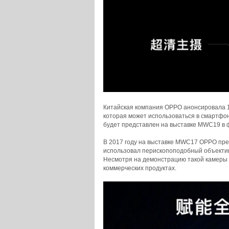
Китайская компания OPPO анонсировала 10
которая может использоваться в смартфо
будет представлен на выставке MWC19 в 
В 2017 году на выставке MWC17 OPPO пред
использовал перископоподобный объектив
Несмотря на демонстрацию такой камеры в
коммерческих продуктах.