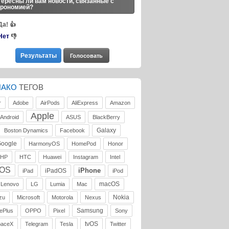
ересны ли вам новости, связанные с
трономией?
Да!
👍
Нет
👎
ЛАКО
ТЕГОВ
r
Adobe
AirPods
AliExpress
Amazon
Apple
Android
ASUS
BlackBerry
Galaxy
Boston Dynamics
Facebook
oogle
HarmonyOS
HomePod
Honor
HP
HTC
Huawei
Instagram
Intel
iOS
iPhone
iPadOS
iPad
iPod
macOS
Lenovo
LG
Lumia
Mac
Nokia
zu
Microsoft
Motorola
Nexus
Samsung
ePlus
OPPO
Pixel
Sony
tvOS
paceX
Telegram
Tesla
Twitter