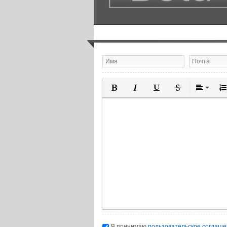
Полужирный
Курсив
Подчеркнутый
Зачеркнутый
Выравн
Нум
Я принимаю
пользовательское соглаш