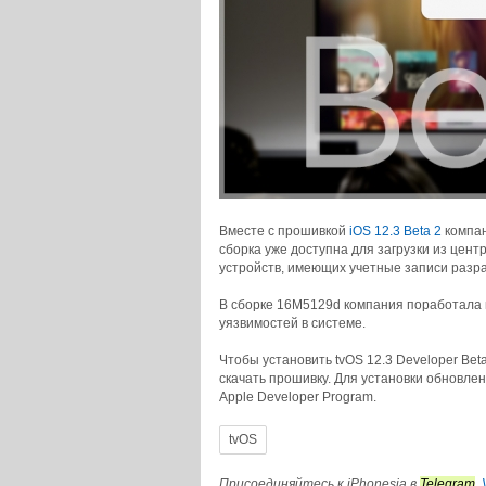
Вместе с прошивкой
iOS 12.3 Beta 2
компан
сборка уже доступна для загрузки из цен
устройств, имеющих учетные записи разра
В сборке 16M5129d компания поработала
уязвимостей в системе.
Чтобы установить tvOS 12.3 Developer Bet
скачать прошивку. Для установки обновле
Apple Developer Program.
tvOS
© iPhonesia.ru
Присоединяйтесь к iPhonesia в
Telegram
,