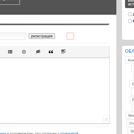
Инт
ас
регистрация
ОБ
ивание
ерованный список
Маркированный список
Вставить смайлик
Вставка скрытого текста
Вставка цитаты
Вставка спойлера
Ace
G
Mei
0
On
S
ение
и подтверждаю, что согласен с
политикой