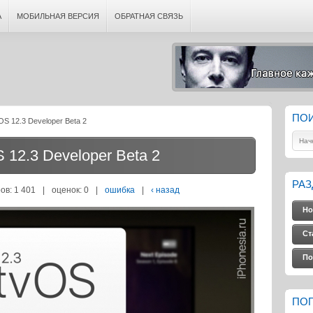
А
МОБИЛЬНАЯ ВЕРСИЯ
ОБРАТНАЯ СВЯЗЬ
ПО
S 12.3 Developer Beta 2
 12.3 Developer Beta 2
РА
ов: 1 401
|
оценок:
0
|
ошибка
|
‹ назад
Но
Ст
По
ПО