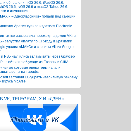
ли обновления iOS 26.6, iPadOS 26.6,
chOS 26.6, tvOS 26.6 и macOS Tahoe 26.6.
лки и изменения
 MAX и «Одноклассники» попали под санкции
довская Аравия купила издателя Electronic
онтакте» завершила переход на домен VK.ru
Б» запустил оплату по QR-коду в Бразилии
gle удалил «МАКС» и сервисы VK из Google
y
 и PS5 научились взламывать через браузер
Plus объявил об уходе из Европы и США
ильные сотовые операторы начали
ышать цены на тарифы
rosoft заставил LG убрать назойливую рекламу
ивируса McAfee
В VK, TELEGRAM, X И «ДЗЕН».