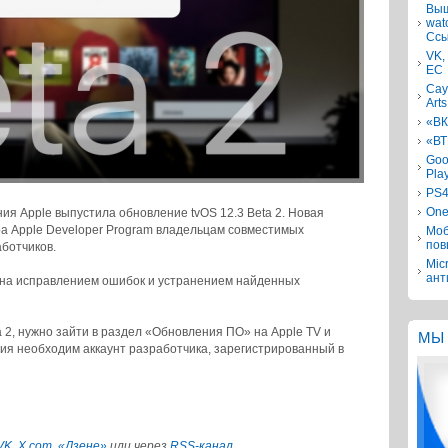
Выш
wat
Ссы
VK,
ЕС
Сау
Arts
«ВК
«ВТ
Goo
Pla
PS4
One
ия Apple выпустила обновление tvOS 12.3 Beta 2. Новая
тра Apple Developer Program владельцам совместимых
Моб
пов
ботчиков.
Mic
ант
 на исправлением ошибок и устранением найденных
a 2, нужно зайти в раздел «Обновления ПО» на Apple TV и
МЫ 
ния необходим аккаунт разработчика, зарегистрированный в
VK
,
X.com
,
«Дзене»
или через
RSS-канал
.