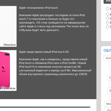
Ва
Apple «похоронила» iPod touch
Компания Apple распродает последние остатки iPod
touch 7-го поколения и больше не будет его
производить. Об этом сообщается на официальном
сайте Apple в статье под заголовком The music lives on
(«Музыка будет жить дальше»).
ОБ
Apple представила новый iPod touch 6G
Ace
Компания Apple, как и ожидалось, представила новый
iPod touch и обновила iPod nano и iPod shuffle. Новый
iPod touch 6-го поколения получил процессор A8,
улучшенный видеочип и камеру на 8 Мп. Максимальный
объем внутреннего хранилища увеличился до 128GB.
G
Mei
On