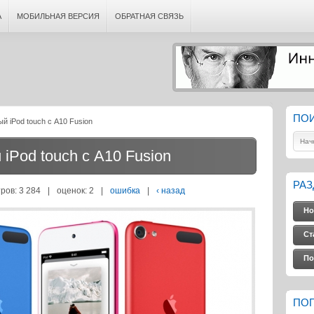
А
МОБИЛЬНАЯ ВЕРСИЯ
ОБРАТНАЯ СВЯЗЬ
ПО
й iPod touch с A10 Fusion
iPod touch с A10 Fusion
РА
ров: 3 284
|
оценок:
2
|
ошибка
|
‹ назад
Но
Ст
По
ПО