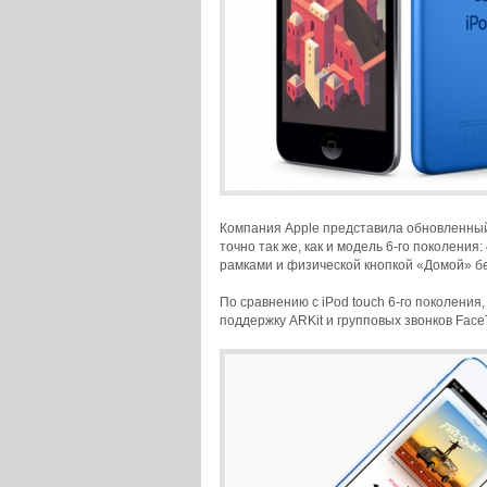
Компания Apple представила обновленный 
точно так же, как и модель 6-го поколени
рамками и физической кнопкой «Домой» бе
По сравнению с iPod touch 6-го поколения
поддержку ARKit и групповых звонков Face