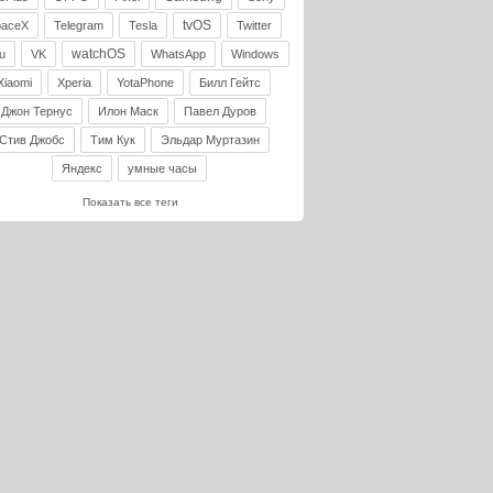
tvOS
paceX
Telegram
Tesla
Twitter
watchOS
u
VK
WhatsApp
Windows
Xiaomi
Xperia
YotaPhone
Билл Гейтс
Джон Тернус
Илон Маск
Павел Дуров
Стив Джобс
Тим Кук
Эльдар Муртазин
Яндекс
умные часы
Показать все теги