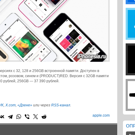
версиях с 32, 128 и 256GB встроенной памяти. Доступен в
истом, розовом, синем и (PRODUCT)RED. Версия с 32GB памяти
90 рублей, 256GB — 37 390 рублей.
VK
,
X.com
,
«Дзене»
или через
RSS-канал
.
apple.com
ОП