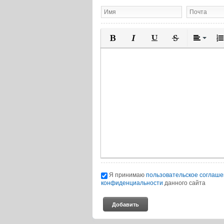
Полужирный
Курсив
Подчеркнутый
Зачеркнутый
Выравн
Нум
Я принимаю
пользовательское соглаш
конфиденциальности
данного сайта