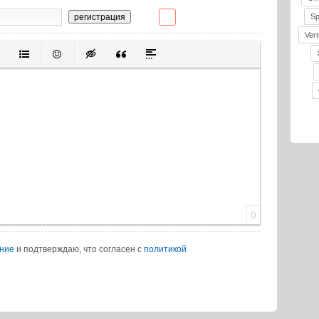
S
регистрация
Vert
ивание
ерованный список
Маркированный список
Вставить смайлик
Вставка скрытого текста
Вставка цитаты
Вставка спойлера
0
ение
и подтверждаю, что согласен с
политикой