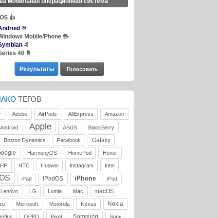
ша мобильная операционная система
iOS
👍
Android
🤘
Windows Mobile/Phone
🖖
Symbian
🤙
Series 40
🤞
ЛАКО
ТЕГОВ
r
Adobe
AirPods
AliExpress
Amazon
Apple
Android
ASUS
BlackBerry
Galaxy
Boston Dynamics
Facebook
oogle
HarmonyOS
HomePod
Honor
HP
HTC
Huawei
Instagram
Intel
iOS
iPhone
iPadOS
iPad
iPod
macOS
Lenovo
LG
Lumia
Mac
Nokia
zu
Microsoft
Motorola
Nexus
Samsung
ePlus
OPPO
Pixel
Sony