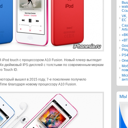
Выш
wat
Ссы
VK,
ЕС
Сау
Arts
«ВК
«ВТ
Goo
Pla
PS4
iPod touch с процессором A10 Fusion. Новый плеер выглядит
One
я: 4х-дюймовый IPS-дисплей с толстыми по современным меркам
Моб
з Touch ID.
пов
Mic
, который вышел в 2015 году, 7-е поколение получило
ант
Time благодаря новому процессору A10 Fusion.
МЫ 