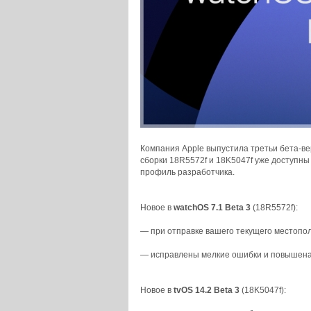
Компания Apple выпустила третьи бета-ве
сборки 18R5572f и 18K5047f уже доступны
профиль разработчика.
Новое в
watchOS 7.1 Beta 3
(18R5572f):
— при отправке вашего текущего местопо
— исправлены мелкие ошибки и повышена
Новое в
tvOS 14.2 Beta 3
(18K5047f):