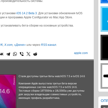
 производительность системы.
ле установки
iOS 14.2 Beta 3
. Для установки обновления tvOS
ии и программа Apple Configurator из Mac App Store.
 устанавливать бета-сборки на основные устройства.
VK
,
X.com
,
«Дзене»
или через
RSS-канал
.
apple.com
Стали доступны третьи беты watchOS 7.5 и tvOS 14.6
Компания Apple выпустила третьи бета-версии
операционных систем watchOS 7.5 и tvOS 14.6.
Тестовые сборки 18T5564a и 18L5565a уже доступны
для загрузки владельцам совместимых устройств,
имеющих профиль разработчика.
ОП