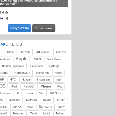
ересны ли вам новости, связанные с
трономией?
Да!
👍
Нет
👎
ЛАКО
ТЕГОВ
r
Adobe
AirPods
AliExpress
Amazon
Apple
Android
ASUS
BlackBerry
Galaxy
Boston Dynamics
Facebook
oogle
HarmonyOS
HomePod
Honor
HP
HTC
Huawei
Instagram
Intel
iOS
iPhone
iPadOS
iPad
iPod
macOS
Lenovo
LG
Lumia
Mac
Nokia
zu
Microsoft
Motorola
Nexus
Samsung
ePlus
OPPO
Pixel
Sony
tvOS
paceX
Telegram
Tesla
Twitter