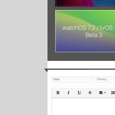
Полужирный
Курсив
Подчеркнутый
Зачеркнутый
Выравн
Нум