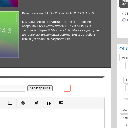
Инт
ас
Выпущены watchOS 7.2 Beta 3 и tvOS 14.3 Beta 3
Компания Apple выпустила третьи бета-версии
операционных систем watchOS 7.2 и tvOS 14.3.
Тестовые сборки 18S5561a и 18K5559a уже доступны
для загрузки владельцам совместимых устройств,
имеющих профиль разработчика.
ОБ
Ace
G
регистрация
ивание
ерованный список
Маркированный список
Вставить смайлик
Вставка скрытого текста
Вставка цитаты
Вставка спойлера
Mei
On
S