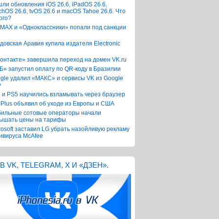
ли обновления iOS 26.6, iPadOS 26.6,
chOS 26.6, tvOS 26.6 и macOS Tahoe 26.6. Что
ого?
 MAX и «Одноклассники» попали под санкции
довская Аравия купила издателя Electronic
онтакте» завершила переход на домен VK.ru
Б» запустил оплату по QR-коду в Бразилии
gle удалил «МАКС» и сервисы VK из Google
y
 и PS5 научились взламывать через браузер
Plus объявил об уходе из Европы и США
ильные сотовые операторы начали
ышать цены на тарифы
rosoft заставил LG убрать назойливую рекламу
ивируса McAfee
В VK, TELEGRAM, X И «ДЗЕН».