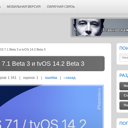
А
МОБИЛЬНАЯ ВЕРСИЯ
ОБРАТНАЯ СВЯЗЬ
ПО
 7.1 Beta 3 и tvOS 14.2 Beta 3
.1 Beta 3 и tvOS 14.2 Beta 3
РА
ров: 1 341
|
оценок:
1
|
ошибка
|
‹ назад
Но
Ст
По
ПО