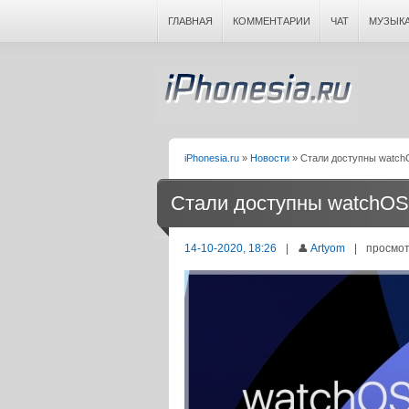
ГЛАВНАЯ
КОММЕНТАРИИ
ЧАТ
МУЗЫК
iPhonesia.ru
»
Новости
» Стали доступны watchOS
Стали доступны watchOS 7
14-10-2020, 18:26
|
👤
Artyom
|
просмот