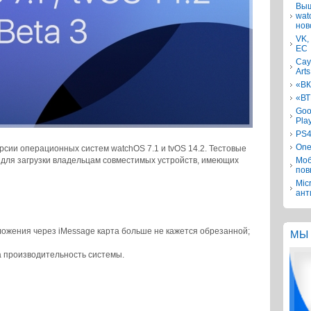
Выш
wat
нов
VK,
ЕС
Сау
Arts
«ВК
«ВТ
Goo
Pla
PS4
One
рсии операционных систем watchOS 7.1 и tvOS 14.2. Тестовые
 для загрузки владельцам совместимых устройств, имеющих
Моб
пов
Mic
ант
ложения через iMessage карта больше не кажется обрезанной;
МЫ 
 производительность системы.