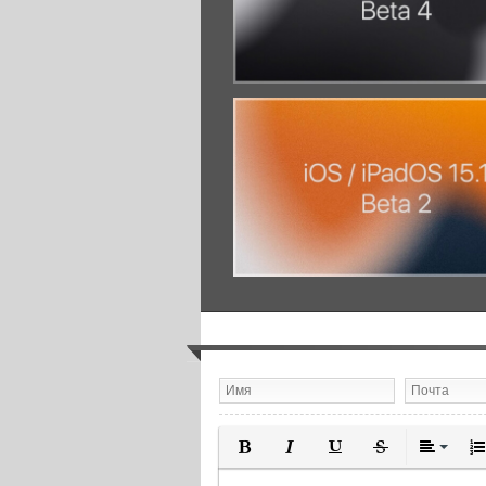
Полужирный
Курсив
Подчеркнутый
Зачеркнутый
Выравн
Нум