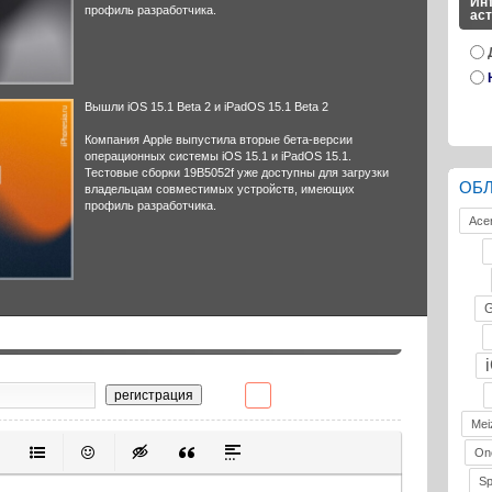
Инт
профиль разработчика.
ас
Вышли iOS 15.1 Beta 2 и iPadOS 15.1 Beta 2
Компания Apple выпустила вторые бета-версии
операционных системы iOS 15.1 и iPadOS 15.1.
Тестовые сборки 19B5052f уже доступны для загрузки
ОБ
владельцам совместимых устройств, имеющих
профиль разработчика.
Ace
G
регистрация
Mei
On
ивание
ерованный список
Маркированный список
Вставить смайлик
Вставка скрытого текста
Вставка цитаты
Вставка спойлера
S