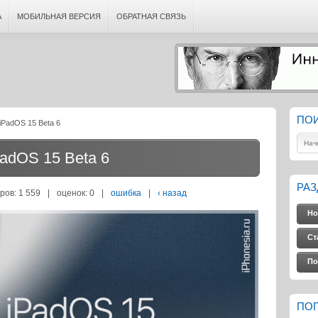
А
МОБИЛЬНАЯ ВЕРСИЯ
ОБРАТНАЯ СВЯЗЬ
ПО
iPadOS 15 Beta 6
PadOS 15 Beta 6
РА
ров: 1 559
|
оценок:
0
|
ошибка
|
‹ назад
Но
Ст
По
ПО