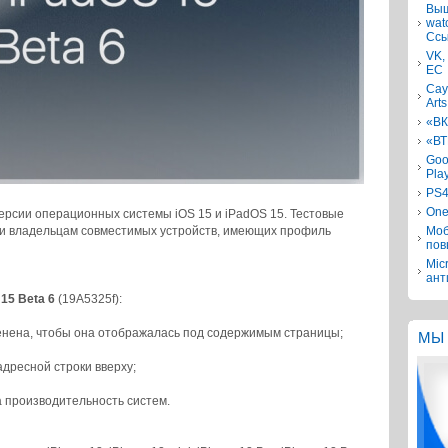
Выш
wat
Ссы
VK,
ЕС
Сау
Arts
«ВК
«ВТ
Goo
Pla
PS4
One
ерсии операционных системы iOS 15 и iPadOS 15. Тестовые
зки владельцам совместимых устройств, имеющих профиль
Моб
пов
Mic
ант
15 Beta 6
(19A5325f):
менена, чтобы она отображалась под содержимым страницы;
МЫ 
адресной строки вверху;
 производительность систем.