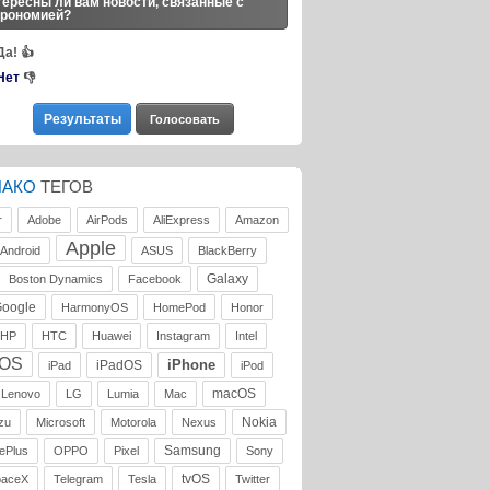
ересны ли вам новости, связанные с
трономией?
Да!
👍
Нет
👎
ЛАКО
ТЕГОВ
r
Adobe
AirPods
AliExpress
Amazon
Apple
Android
ASUS
BlackBerry
Galaxy
Boston Dynamics
Facebook
oogle
HarmonyOS
HomePod
Honor
HP
HTC
Huawei
Instagram
Intel
iOS
iPhone
iPadOS
iPad
iPod
macOS
Lenovo
LG
Lumia
Mac
Nokia
zu
Microsoft
Motorola
Nexus
Samsung
ePlus
OPPO
Pixel
Sony
tvOS
paceX
Telegram
Tesla
Twitter