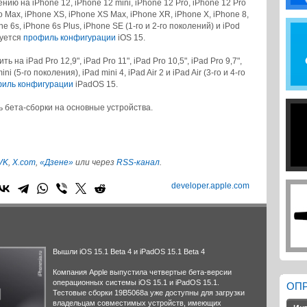
нию на iPhone 12, iPhone 12 mini, iPhone 12 Pro, iPhone 12 Pro
ro Max, iPhone XS, iPhone XS Max, iPhone XR, iPhone X, iPhone 8,
ne 6s, iPhone 6s Plus, iPhone SE (1-го и 2-го поколений) и iPod
буется
профиль конфигурации
iOS 15.
 на iPad Pro 12,9", iPad Pro 11", iPad Pro 10,5", iPad Pro 9,7",
ini (5-го поколения), iPad mini 4, iPad Air 2 и iPad Air (3-го и 4-го
иль конфигурации
iPadOS 15.
ь бета-сборки на основные устройства.
VK
,
X.com
,
«Дзене»
или через
RSS-канал
.
developer.apple.com
Вышли iOS 15.1 Beta 4 и iPadOS 15.1 Beta 4
Компания Apple выпустила четвертые бета-версии
операционных системы iOS 15.1 и iPadOS 15.1.
ОП
Тестовые сборки 19B5068a уже доступны для загрузки
владельцам совместимых устройств, имеющих