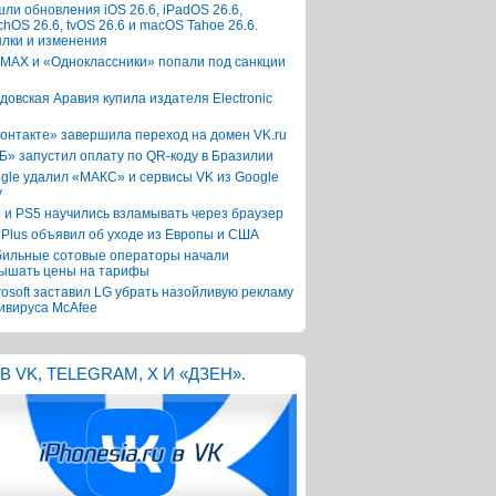
ли обновления iOS 26.6, iPadOS 26.6,
chOS 26.6, tvOS 26.6 и macOS Tahoe 26.6.
лки и изменения
 MAX и «Одноклассники» попали под санкции
довская Аравия купила издателя Electronic
онтакте» завершила переход на домен VK.ru
Б» запустил оплату по QR-коду в Бразилии
gle удалил «МАКС» и сервисы VK из Google
y
 и PS5 научились взламывать через браузер
Plus объявил об уходе из Европы и США
ильные сотовые операторы начали
ышать цены на тарифы
rosoft заставил LG убрать назойливую рекламу
ивируса McAfee
В VK, TELEGRAM, X И «ДЗЕН».