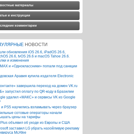
востные материалы
атьи и инструкции
следние комментарии
ПУЛЯРНЫЕ
НОВОСТИ
ли обновления iOS 26.6, iPadOS 26.6,
chOS 26.6, tvOS 26.6 и macOS Tahoe 26.6.
лки и изменения
 MAX и «Одноклассники» попали под санкции
довская Аравия купила издателя Electronic
онтакте» завершила переход на домен VK.ru
Б» запустил оплату по QR-коду в Бразилии
gle удалил «МАКС» и сервисы VK из Google
y
 и PS5 научились взламывать через браузер
ильные сотовые операторы начали
ышать цены на тарифы
Plus объявил об уходе из Европы и США
rosoft заставил LG убрать назойливую рекламу
ивируса McAfee