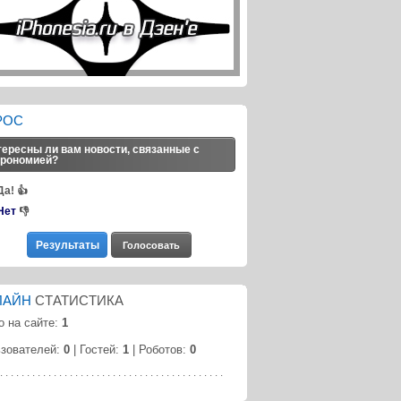
РОС
ересны ли вам новости, связанные с
трономией?
Да!
👍
Нет
👎
ЛАЙН
СТАТИСТИКА
о на сайте:
1
зователей:
0
| Гостей:
1
| Роботов:
0
· · · · · · · · · · · · · · · · · · · · · · · · · · · · · · · · · · · · · · · · · ·