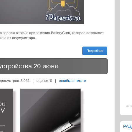
версию версию приложения BatteryGuru, которое позволяет
oid от аккумулятора.
Подробнее
устройства 20 июня
просмотров: 3 051
|
оценок:
0
|
ошибка в тексте
не 
РА