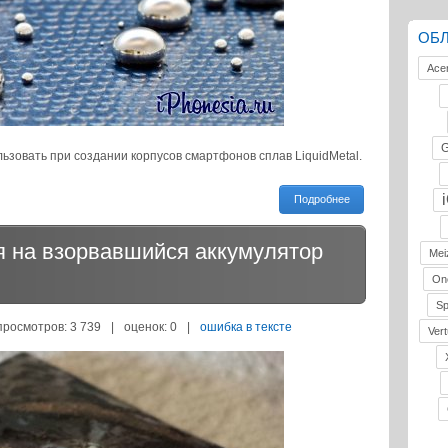
ОБ
Ace
G
ьзовать при создании корпусов смартфонов сплав LiquidMetal.
Подробнее
 на взорвавшийся аккумулятор
Mei
On
S
просмотров: 3 739
|
оценок:
0
|
ошибка в тексте
Vert