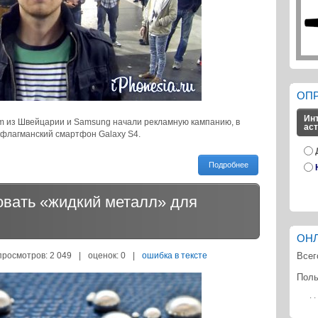
ОП
Инт
m из Швейцарии и Samsung начали рекламную кампанию, в
ас
 флагманский смартфон Galaxy S4.
Подробнее
овать «жидкий металл» для
ОН
просмотров: 2 049
|
оценок:
0
|
ошибка в тексте
Всег
Поль
· · 