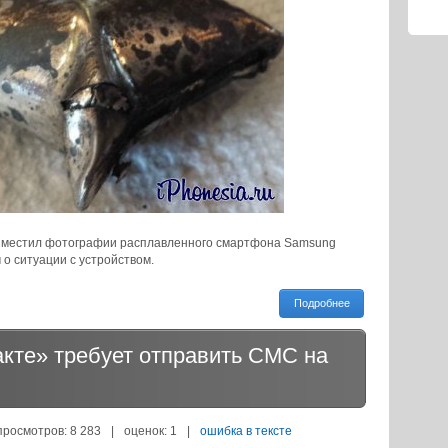
азместил фотографии расплавленного смартфона Samsung
м о ситуации с устройством.
Подробнее
акте» требует отправить СМС на
просмотров: 8 283
|
оценок:
1
|
ошибка в тексте