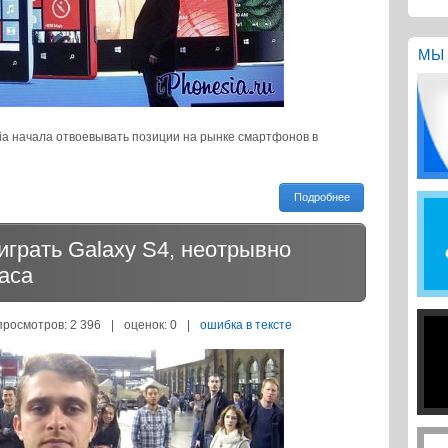
МЫ 
kia начала отвоевывать позиции на рынке смартфонов в
Подробнее
грать Galaxy S4, неотрывно
часа
просмотров: 2 396
|
оценок:
0
|
ошибка в тексте