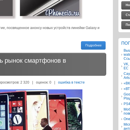
Но
Ст
По
ие, посвященное анонсу новых устройств линейки Galaxy и
ПО
Подробнее
Выш
wat
Ссы
ть рынок смартфонов в
VK,
ЕС
Сау
Arts
просмотров: 2 320
|
оценок:
0
|
ошибка в тексте
«ВК
«ВТ
Goo
Pla
PS4
Моб
пов
One
Mic
ант