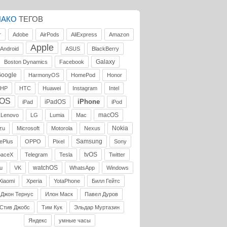
ЛАКО
ТЕГОВ
r
Adobe
AirPods
AliExpress
Amazon
Apple
Android
ASUS
BlackBerry
Galaxy
Boston Dynamics
Facebook
oogle
HarmonyOS
HomePod
Honor
HP
HTC
Huawei
Instagram
Intel
iOS
iPhone
iPadOS
iPad
iPod
macOS
Lenovo
LG
Lumia
Mac
Nokia
zu
Microsoft
Motorola
Nexus
Samsung
ePlus
OPPO
Pixel
Sony
tvOS
paceX
Telegram
Tesla
Twitter
watchOS
u
VK
WhatsApp
Windows
Xiaomi
Xperia
YotaPhone
Билл Гейтс
Джон Тернус
Илон Маск
Павел Дуров
Стив Джобс
Тим Кук
Эльдар Муртазин
Яндекс
умные часы