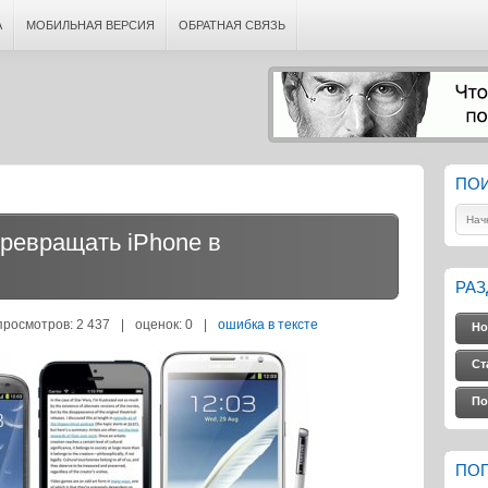
А
МОБИЛЬНАЯ ВЕРСИЯ
ОБРАТНАЯ СВЯЗЬ
ПО
превращать iPhone в
РА
просмотров: 2 437
|
оценок:
0
|
ошибка в тексте
Но
Ст
По
ПО