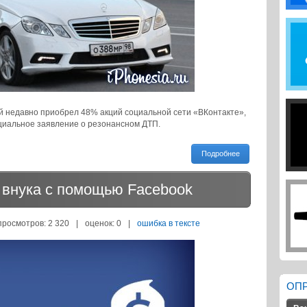
рый недавно приобрел 48% акций социальной сети «ВКонтакте»,
циальное заявление о резонансном ДТП.
Подробнее
 внука с помощью Facebook
просмотров: 2 320
|
оценок:
0
|
ошибка в тексте
ОП