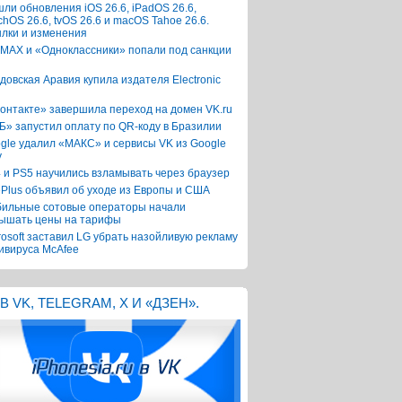
ли обновления iOS 26.6, iPadOS 26.6,
chOS 26.6, tvOS 26.6 и macOS Tahoe 26.6.
лки и изменения
 MAX и «Одноклассники» попали под санкции
довская Аравия купила издателя Electronic
онтакте» завершила переход на домен VK.ru
Б» запустил оплату по QR-коду в Бразилии
gle удалил «МАКС» и сервисы VK из Google
y
 и PS5 научились взламывать через браузер
Plus объявил об уходе из Европы и США
ильные сотовые операторы начали
ышать цены на тарифы
rosoft заставил LG убрать назойливую рекламу
ивируса McAfee
В VK, TELEGRAM, X И «ДЗЕН».