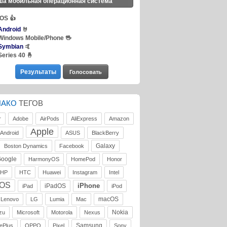
ша мобильная операционная система
iOS
👍
Android
🤘
Windows Mobile/Phone
🖖
Symbian
🤙
Series 40
🤞
ЛАКО
ТЕГОВ
r
Adobe
AirPods
AliExpress
Amazon
Apple
Android
ASUS
BlackBerry
Galaxy
Boston Dynamics
Facebook
oogle
HarmonyOS
HomePod
Honor
HP
HTC
Huawei
Instagram
Intel
iOS
iPhone
iPadOS
iPad
iPod
macOS
Lenovo
LG
Lumia
Mac
Nokia
zu
Microsoft
Motorola
Nexus
Samsung
ePlus
OPPO
Pixel
Sony