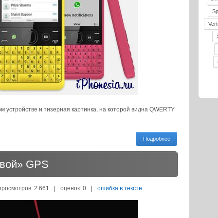
S
Vert
ом устройстве и тизерная картинка, на которой видна QWERTY
Подробнее
ивой» GPS
просмотров: 2 661
|
оценок:
0
|
ошибка в тексте