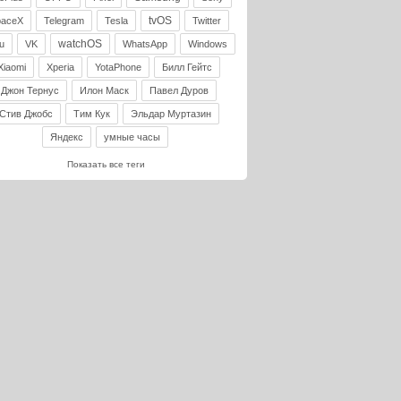
tvOS
paceX
Telegram
Tesla
Twitter
watchOS
u
VK
WhatsApp
Windows
Xiaomi
Xperia
YotaPhone
Билл Гейтс
Джон Тернус
Илон Маск
Павел Дуров
Стив Джобс
Тим Кук
Эльдар Муртазин
Яндекс
умные часы
Показать все теги