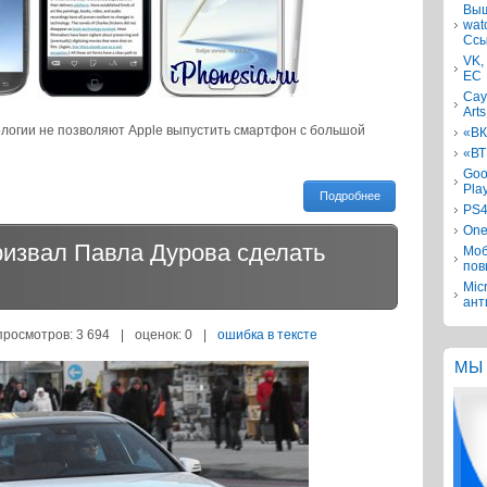
Выш
wat
Ссы
VK,
ЕС
Сау
Arts
ологии не позволяют Apple выпустить смартфон с большой
«ВК
«ВТ
Goo
Pla
Подробнее
PS4
One
ризвал Павла Дурова сделать
Моб
пов
Mic
ант
просмотров: 3 694
|
оценок:
0
|
ошибка в тексте
МЫ 