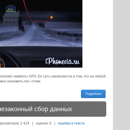
ологию «живого» GPS. Ее суть заключается в том, что на любой
ожно наложить гео–точки.
Подробнее
незаконный сбор данных
просмотров: 2 424
|
оценок:
0
|
ошибка в тексте