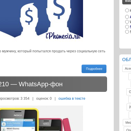
Ва
о мужчину, который попытался продать через социальную сеть
ОБ
Ace
Подробнее
 210 — WhatsApp-фон
G
просмотров: 3 354
|
оценок:
0
|
ошибка в тексте
Mei
On