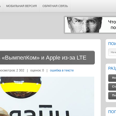
А
МОБИЛЬНАЯ ВЕРСИЯ
ОБРАТНАЯ СВЯЗЬ
ПО
«ВымпелКом» и Apple из-за LTE
РА
росмотров: 2 302
|
оценок:
0
|
ошибка в тексте
Но
Ст
По
ПО