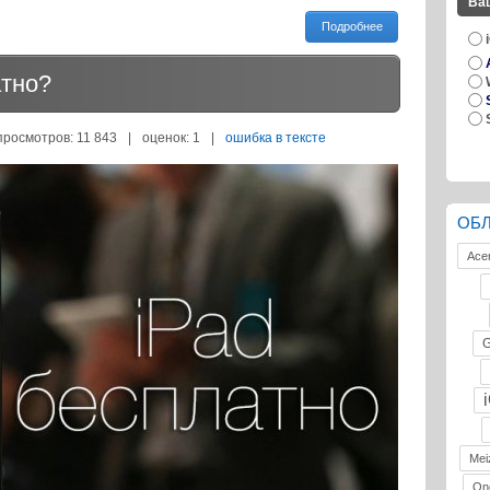
Ва
Подробнее
атно?
просмотров: 11 843
|
оценок:
1
|
ошибка в тексте
ОБ
Ace
G
Mei
On