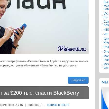
Выш
wat
нов
VK,
ЕС
Сау
Arts
«ВК
«ВТ
Goo
Pla
PS4
One
Моб
пов
жет оштрафовать «ВымпелКом» и Apple за нарушение закона
Mic
которые доступны абонентам «Билайн», но не доступны
ант
Подробнее
МЫ 
за $200 тыс. спасти BlackBerry
росмотров: 2 745
|
оценок:
3
|
ошибка в тексте