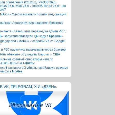
ли обновления iOS 26.6, iPadOS 26.6,
chOS 26.6, tvOS 26.6 и macOS Tahoe 26.6. Что
ого?
 MAX и «Одноклассники» попали под санкции
довская Аравия купила издателя Electronic
онтакте» завершила переход на домен VK.ru
Б» запустил оплату по QR-коду в Бразилии
gle удалил «МАКС» и сервисы VK из Google
y
 и PS5 научились взламывать через браузер
Plus объявил об уходе из Европы и США
ильные сотовые операторы начали
ышать цены на тарифы
rosoft заставил LG убрать назойливую рекламу
ивируса McAfee
В VK, TELEGRAM, X И «ДЗЕН».