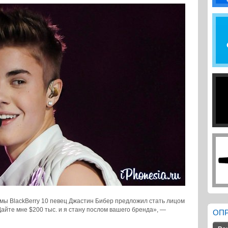
мы BlackBerry 10 певец Джастин Бибер предложил стать лицом
айте мне $200 тыс. и я стану послом вашего бренда», —
ОП