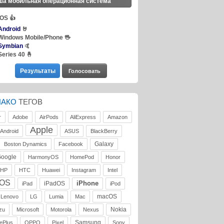
ша мобильная операционная система
iOS
👍
Android
🤘
Windows Mobile/Phone
🖖
Symbian
🤙
Series 40
🤞
ЛАКО
ТЕГОВ
r
Adobe
AirPods
AliExpress
Amazon
Apple
Android
ASUS
BlackBerry
Galaxy
Boston Dynamics
Facebook
oogle
HarmonyOS
HomePod
Honor
HP
HTC
Huawei
Instagram
Intel
iOS
iPhone
iPadOS
iPad
iPod
macOS
Lenovo
LG
Lumia
Mac
Nokia
zu
Microsoft
Motorola
Nexus
Samsung
ePlus
OPPO
Pixel
Sony