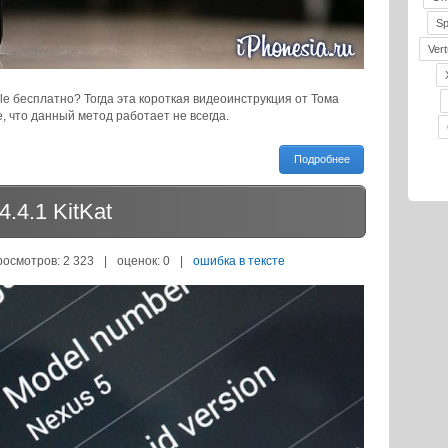
S
Vert
le бесплатно? Тогда эта короткая видеоинструкция от Тома
 что данный метод работает не всегда.
Подробнее
.4.1 KitKat
росмотров: 2 323
|
оценок:
0
|
ошибка в тексте