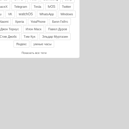
tvOS
paceX
Telegram
Tesla
Twitter
watchOS
u
VK
WhatsApp
Windows
Xiaomi
Xperia
YotaPhone
Билл Гейтс
Джон Тернус
Илон Маск
Павел Дуров
Стив Джобс
Тим Кук
Эльдар Муртазин
Яндекс
умные часы
Показать все теги