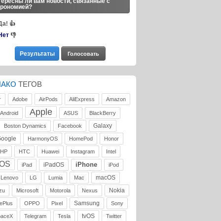
ересны ли вам новости, связанные с
трономией?
Да!
👍
Нет
👎
ЛАКО
ТЕГОВ
r
Adobe
AirPods
AliExpress
Amazon
Apple
Android
ASUS
BlackBerry
Galaxy
Boston Dynamics
Facebook
oogle
HarmonyOS
HomePod
Honor
HP
HTC
Huawei
Instagram
Intel
iOS
iPhone
iPadOS
iPad
iPod
macOS
Lenovo
LG
Lumia
Mac
Nokia
zu
Microsoft
Motorola
Nexus
Samsung
ePlus
OPPO
Pixel
Sony
tvOS
paceX
Telegram
Tesla
Twitter