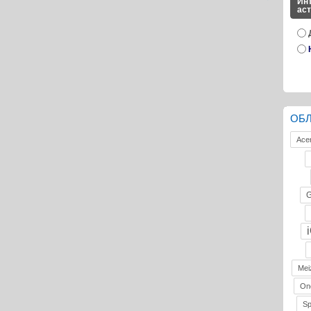
Инт
ас
ОБ
Ace
G
Mei
On
S