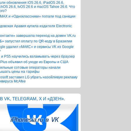
ли обновления iOS 26.6, iPadOS 26.6,
chOS 26.6, tvOS 26.6 и macOS Tahoe 26.6. Что
ого?
 MAX и «Одноклассники» попали под санкции
довская Аравия купила издателя Electronic
онтакте» завершила переход на домен VK.ru
Б» запустил оплату по QR-коду в Бразилии
gle удалил «МАКС» и сервисы VK из Google
y
 и PS5 научились взламывать через браузер
Plus объявил об уходе из Европы и США
ильные сотовые операторы начали
ышать цены на тарифы
rosoft заставил LG убрать назойливую рекламу
ивируса McAfee
В VK, TELEGRAM, X И «ДЗЕН».