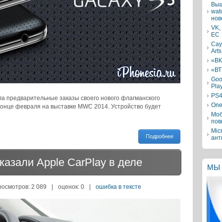
Выш
wat
нов
VK,
ЕС
Сау
Arts
«ВК
«ВТ
Goo
Pla
PS4
 предварительные заказы своего нового флагманского
One
конце февраля на выставке MWC 2014. Устройство будет
Моб
пов
Mic
Подробнее
ант
казали Apple CarPlay в деле
МЫ 
росмотров: 2 089
|
оценок:
0
|
ошибка в тексте