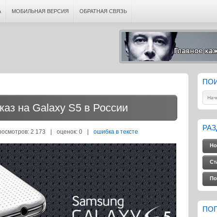
А
МОБИЛЬНАЯ ВЕРСИЯ
ОБРАТНАЯ СВЯЗЬ
ПО
аз на Galaxy S5 в России
РА
росмотров: 2 173
|
оценок:
0
|
ошибка в тексте
Но
Ст
По
ПО