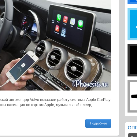
кий автоконцер Volvo показали работу системы Apple CarPlay
пны навигация по картам Apple, музыкальный плеер,
Подробнее
ОП