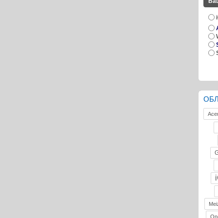
Ва
ОБ
Ace
G
Mei
On