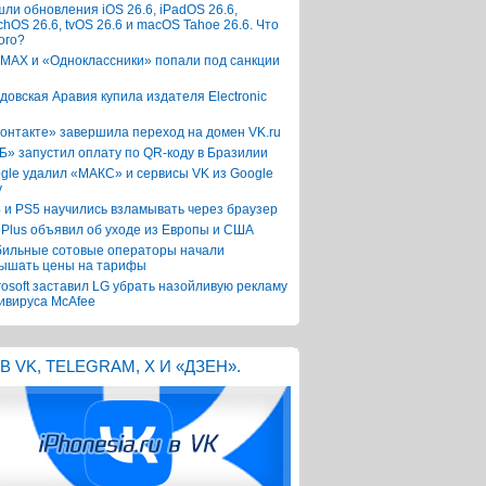
ли обновления iOS 26.6, iPadOS 26.6,
chOS 26.6, tvOS 26.6 и macOS Tahoe 26.6. Что
ого?
 MAX и «Одноклассники» попали под санкции
довская Аравия купила издателя Electronic
онтакте» завершила переход на домен VK.ru
Б» запустил оплату по QR-коду в Бразилии
gle удалил «МАКС» и сервисы VK из Google
y
 и PS5 научились взламывать через браузер
Plus объявил об уходе из Европы и США
ильные сотовые операторы начали
ышать цены на тарифы
rosoft заставил LG убрать назойливую рекламу
ивируса McAfee
В VK, TELEGRAM, X И «ДЗЕН».