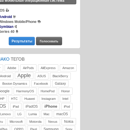
ша мобильная операционная система
iOS
👍
Android
🤘
Windows Mobile/Phone
🖖
Symbian
🤙
Series 40
🤞
ЛАКО
ТЕГОВ
r
Adobe
AirPods
AliExpress
Amazon
Apple
Android
ASUS
BlackBerry
Galaxy
Boston Dynamics
Facebook
oogle
HarmonyOS
HomePod
Honor
HP
HTC
Huawei
Instagram
Intel
iOS
iPhone
iPadOS
iPad
iPod
macOS
Lenovo
LG
Lumia
Mac
Nokia
zu
Microsoft
Motorola
Nexus
Samsung
ePlus
OPPO
Pixel
Sony