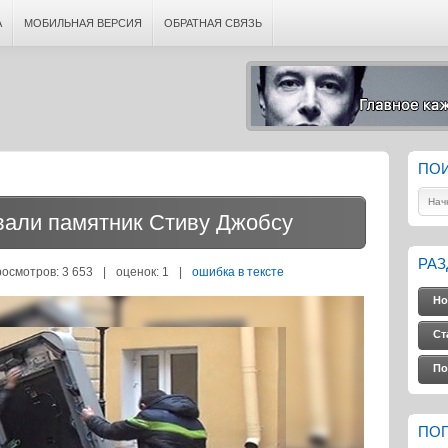
А
МОБИЛЬНАЯ ВЕРСИЯ
ОБРАТНАЯ СВЯЗЬ
ПО
вали памятник Стиву Джобсу
РА
росмотров: 3 653
|
оценок:
1
|
ошибка в тексте
Но
Ст
По
ПО