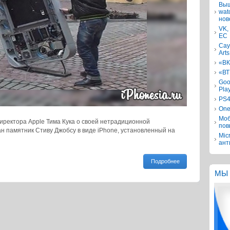
Выш
wat
нов
VK,
ЕС
Сау
Arts
«ВК
«ВТ
Goo
Pla
PS4
One
Моб
иректора Apple Тима Кука о своей нетрадиционной
пов
н памятник Стиву Джобсу в виде iPhone, установленный на
Mic
ант
Подробнее
МЫ 