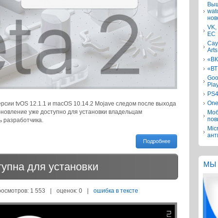
Выш
wat
нов
VK,
ЕС
Сау
Arts
«ВК
«ВТ
Goo
Pla
PS4
One
рсии tvOS 12.1.1 и macOS 10.14.2 Mojave следом после выхода
 Обновление уже доступно для установки владельцам
Моб
пов
 разработчика.
Mic
ант
Подробнее
тупна для установки
МЫ 
росмотров: 1 553
|
оценок:
0
|
ошибка в тексте