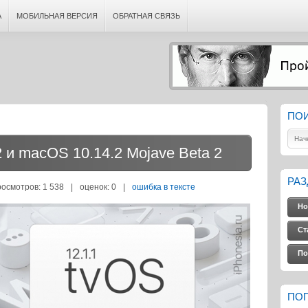
А
МОБИЛЬНАЯ ВЕРСИЯ
ОБРАТНАЯ СВЯЗЬ
ПО
 и macOS 10.14.2 Mojave Beta 2
РА
росмотров: 1 538
|
оценок:
0
|
ошибка в тексте
Но
Ст
По
ПО