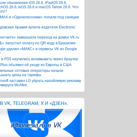
ли обновления iOS 26.6, iPadOS 26.6,
chOS 26.6, tvOS 26.6 и macOS Tahoe 26.6. Что
ого?
 MAX и «Одноклассники» попали под санкции
довская Аравия купила издателя Electronic
онтакте» завершила переход на домен VK.ru
Б» запустил оплату по QR-коду в Бразилии
gle удалил «МАКС» и сервисы VK из Google
y
 и PS5 научились взламывать через браузер
Plus объявил об уходе из Европы и США
ильные сотовые операторы начали
ышать цены на тарифы
rosoft заставил LG убрать назойливую рекламу
ивируса McAfee
В VK, TELEGRAM, X И «ДЗЕН».