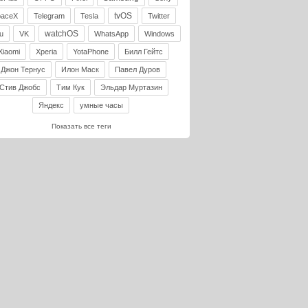
tvOS
paceX
Telegram
Tesla
Twitter
watchOS
u
VK
WhatsApp
Windows
Xiaomi
Xperia
YotaPhone
Билл Гейтс
Джон Тернус
Илон Маск
Павел Дуров
Стив Джобс
Тим Кук
Эльдар Муртазин
Яндекс
умные часы
Показать все теги