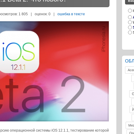
Ва
росмотров: 1 805
|
оценок:
0
|
ошибка в тексте
ОБ
Ace
G
Mei
рсию операционной системы iOS 12.1.1, тестирование которой
On