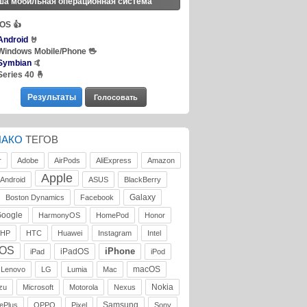
ша мобильная операционная система
iOS
👍
Android
🤘
Windows Mobile/Phone
🖖
Symbian
🤙
Series 40
🤞
ЛАКО
ТЕГОВ
r
Adobe
AirPods
AliExpress
Amazon
Apple
Android
ASUS
BlackBerry
Galaxy
Boston Dynamics
Facebook
oogle
HarmonyOS
HomePod
Honor
HP
HTC
Huawei
Instagram
Intel
iOS
iPhone
iPadOS
iPad
iPod
macOS
Lenovo
LG
Lumia
Mac
Nokia
zu
Microsoft
Motorola
Nexus
Samsung
ePlus
OPPO
Pixel
Sony