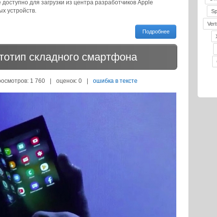
 доступно для загрузки из центра разработчиков Apple
х устройств.
S
Vert
Подробнее
тотип складного смартфона
росмотров: 1 760
|
оценок:
0
|
ошибка в тексте