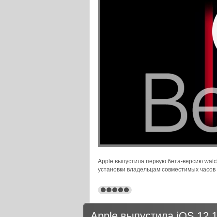
Apple выпустила первую бета-версию watc
установки владельцам совместимых часов 
Apple выпустила iOS 12.1