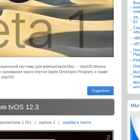
Выш
wat
нов
VK,
ЕС
Сау
Arts
«ВК
«ВТ
Goo
Pla
PS4
One
ерационной системы для компьютеров Mac — macOS Mojave
я скачивания через портал Apple Developer Program, а также
Моб
пов
я macOS.
Mic
ант
Подробнее
я tvOS 12.3
МЫ 
просмотров: 1 351
|
оценок:
1
|
ошибка в тексте