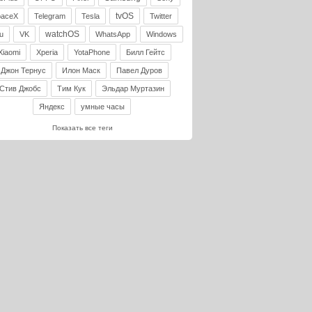
tvOS
paceX
Telegram
Tesla
Twitter
watchOS
u
VK
WhatsApp
Windows
Xiaomi
Xperia
YotaPhone
Билл Гейтс
Джон Тернус
Илон Маск
Павел Дуров
Стив Джобс
Тим Кук
Эльдар Муртазин
Яндекс
умные часы
Показать все теги