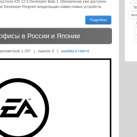
устила iOS 12.3 Developer Beta 1. Обновление уже доступно
ple Developer Program владельцам совместимых устройств.
S
Vert
Подробнее
т офисы в России и Японии
просмотров: 1 207
|
оценок:
0
|
ошибка в тексте