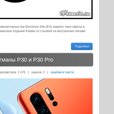
пьютерных игр Electronic Arts (EA) закроет свои офисы в
канское издание Kotaku со ссылкой на внутреннее письмо
Подробнее
гманы P30 и P30 Pro
просмотров: 1 476
|
оценок:
2
|
ошибка в тексте