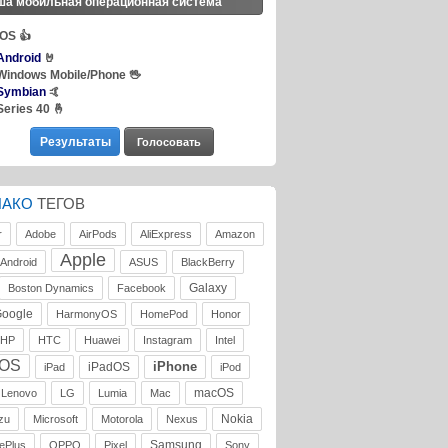
ша мобильная операционная система
iOS
👍
Android
🤘
Windows Mobile/Phone
🖖
Symbian
🤙
Series 40
🤞
ЛАКО
ТЕГОВ
r
Adobe
AirPods
AliExpress
Amazon
Apple
Android
ASUS
BlackBerry
Galaxy
Boston Dynamics
Facebook
oogle
HarmonyOS
HomePod
Honor
HP
HTC
Huawei
Instagram
Intel
iOS
iPhone
iPadOS
iPad
iPod
macOS
Lenovo
LG
Lumia
Mac
Nokia
zu
Microsoft
Motorola
Nexus
Samsung
ePlus
OPPO
Pixel
Sony