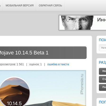
А
МОБИЛЬНАЯ ВЕРСИЯ
ОБРАТНАЯ СВЯЗЬ
ПО
jave 10.14.5 Beta 1
РА
просмотров: 1 561
|
оценок:
1
|
ошибка в тексте
Но
Ст
По
ПО