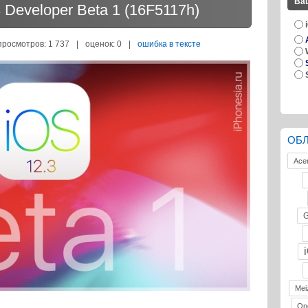
Ва
 Developer Beta 1 (16F5117h)
просмотров: 1 737
|
оценок:
0
|
ошибка в тексте
ОБ
Ace
G
Mei
On