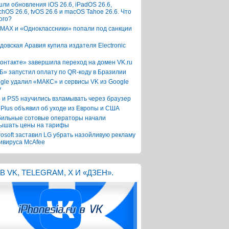
ли обновления iOS 26.6, iPadOS 26.6,
chOS 26.6, tvOS 26.6 и macOS Tahoe 26.6. Что
ого?
 MAX и «Одноклассники» попали под санкции
довская Аравия купила издателя Electronic
онтакте» завершила переход на домен VK.ru
Б» запустил оплату по QR-коду в Бразилии
gle удалил «МАКС» и сервисы VK из Google
y
 и PS5 научились взламывать через браузер
Plus объявил об уходе из Европы и США
ильные сотовые операторы начали
ышать цены на тарифы
rosoft заставил LG убрать назойливую рекламу
ивируса McAfee
В VK, TELEGRAM, X И «ДЗЕН».