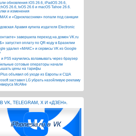
ли обновления iOS 26.6, iPadOS 26.6,
chOS 26.6, tvOS 26.6 и macOS Tahoe 26.6.
лки и изменения
 MAX и «Одноклассники» попали под санкции
довская Аравия купила издателя Electronic
онтакте» завершила переход на домен VK.ru
Б» запустил оплату по QR-коду в Бразилии
gle удалил «МАКС» и сервисы VK из Google
y
 и PS5 научились взламывать через браузер
ильные сотовые операторы начали
ышать цены на тарифы
Plus объявил об уходе из Европы и США
rosoft заставил LG убрать назойливую рекламу
ивируса McAfee
В VK, TELEGRAM, X И «ДЗЕН».