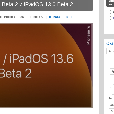
Инт
 Beta 2 и iPadOS 13.6 Beta 2
ас
росмотров: 1 486
|
оценок:
0
|
ошибка в тексте
ОБ
Ace
G
Mei
On
S