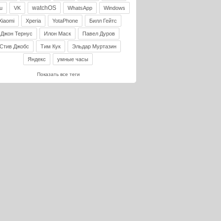
watchOS
u
VK
WhatsApp
Windows
Xiaomi
Xperia
YotaPhone
Билл Гейтс
Джон Тернус
Илон Маск
Павел Дуров
Стив Джобс
Тим Кук
Эльдар Муртазин
Яндекс
умные часы
Показать все теги