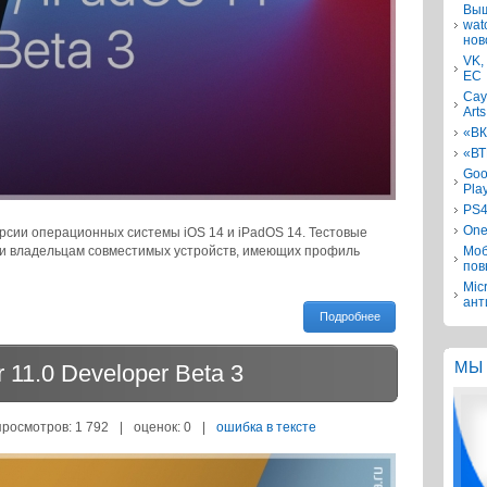
Выш
wat
нов
VK,
ЕС
Сау
Arts
«ВК
«ВТ
Goo
Pla
PS4
One
рсии операционных системы iOS 14 и iPadOS 14. Тестовые
зки владельцам совместимых устройств, имеющих профиль
Моб
пов
Mic
ант
Подробнее
МЫ 
11.0 Developer Beta 3
просмотров: 1 792
|
оценок:
0
|
ошибка в тексте