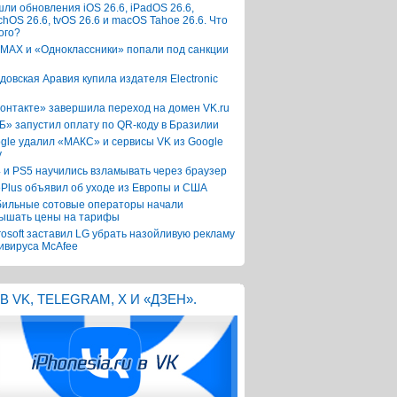
ли обновления iOS 26.6, iPadOS 26.6,
chOS 26.6, tvOS 26.6 и macOS Tahoe 26.6. Что
ого?
 MAX и «Одноклассники» попали под санкции
довская Аравия купила издателя Electronic
онтакте» завершила переход на домен VK.ru
Б» запустил оплату по QR-коду в Бразилии
gle удалил «МАКС» и сервисы VK из Google
y
 и PS5 научились взламывать через браузер
Plus объявил об уходе из Европы и США
ильные сотовые операторы начали
ышать цены на тарифы
rosoft заставил LG убрать назойливую рекламу
ивируса McAfee
В VK, TELEGRAM, X И «ДЗЕН».