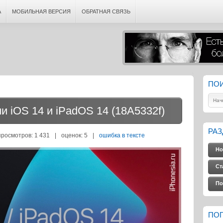
А
МОБИЛЬНАЯ ВЕРСИЯ
ОБРАТНАЯ СВЯЗЬ
ПО
и iOS 14 и iPadOS 14 (18A5332f)
РА
просмотров: 1 431
|
оценок:
5
|
ошибка в тексте
Но
Ст
По
ПО