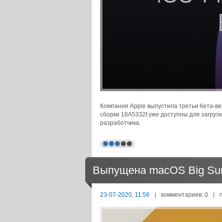
Компания Apple выпустила третьи бета-ве
сборки 18A5332f уже доступны для загру
разработчика.
Выпущена macOS Big Sur 
23-07-2020, 11:56
|
комментариев: 0
|