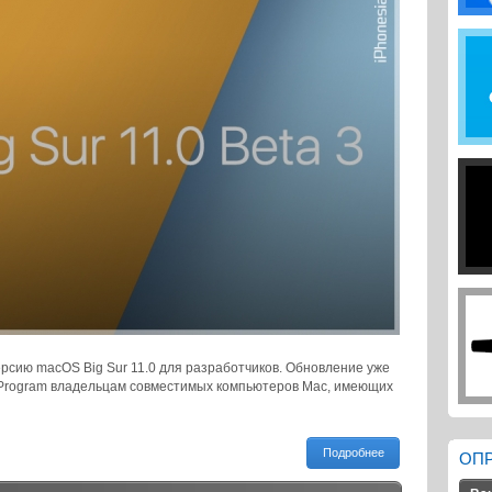
рсию macOS Big Sur 11.0 для разработчиков. Обновление уже
r Program владельцам совместимых компьютеров Mac, имеющих
Подробнее
ОП