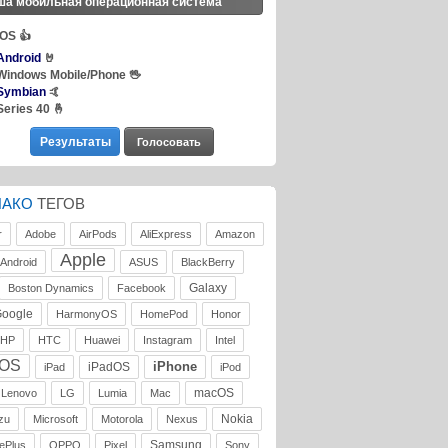
ша мобильная операционная система
iOS
👍
Android
🤘
Windows Mobile/Phone
🖖
Symbian
🤙
Series 40
🤞
ЛАКО
ТЕГОВ
r
Adobe
AirPods
AliExpress
Amazon
Apple
Android
ASUS
BlackBerry
Galaxy
Boston Dynamics
Facebook
oogle
HarmonyOS
HomePod
Honor
HP
HTC
Huawei
Instagram
Intel
iOS
iPhone
iPadOS
iPad
iPod
macOS
Lenovo
LG
Lumia
Mac
Nokia
zu
Microsoft
Motorola
Nexus
Samsung
ePlus
OPPO
Pixel
Sony