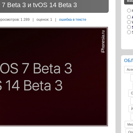
Ва
 Beta 3 и tvOS 14 Beta 3
просмотров: 1 289
|
оценок:
1
|
ошибка в тексте
ОБ
Ace
G
Mei
On