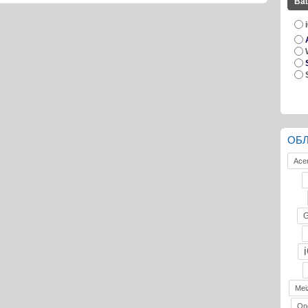
Ва
ОБ
Ace
G
Mei
On