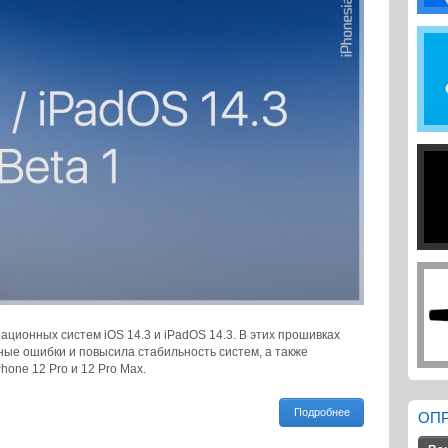
ационных систем iOS 14.3 и iPadOS 14.3. В этих прошивках
ые ошибки и повысила стабильность систем, а также
one 12 Pro и 12 Pro Max.
Подробнее
ОП