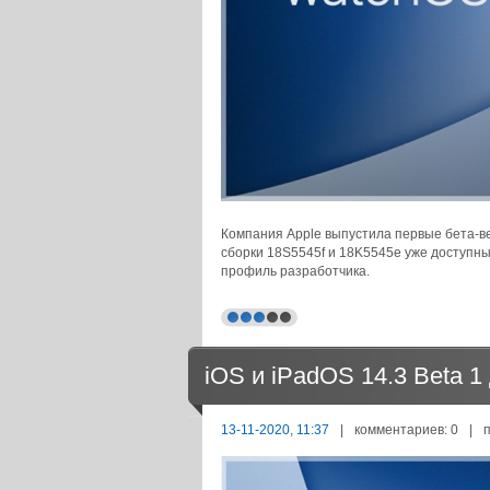
Компания Apple выпустила первые бета-ве
сборки 18S5545f и 18K5545e уже доступн
профиль разработчика.
iOS и iPadOS 14.3 Beta 
13-11-2020, 11:37
|
комментариев: 0
|