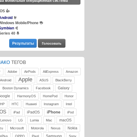
ша мобильная операционная система
iOS
👍
Android
🤘
Windows Mobile/Phone
🖖
Symbian
🤙
Series 40
🤞
ЛАКО
ТЕГОВ
r
Adobe
AirPods
AliExpress
Amazon
Apple
Android
ASUS
BlackBerry
Galaxy
Boston Dynamics
Facebook
oogle
HarmonyOS
HomePod
Honor
HP
HTC
Huawei
Instagram
Intel
iOS
iPhone
iPadOS
iPad
iPod
macOS
Lenovo
LG
Lumia
Mac
Nokia
zu
Microsoft
Motorola
Nexus
Samsung
ePlus
OPPO
Pixel
Sony