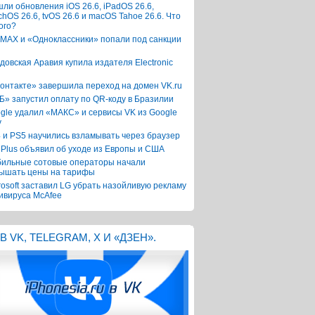
ли обновления iOS 26.6, iPadOS 26.6,
chOS 26.6, tvOS 26.6 и macOS Tahoe 26.6. Что
ого?
 MAX и «Одноклассники» попали под санкции
довская Аравия купила издателя Electronic
онтакте» завершила переход на домен VK.ru
Б» запустил оплату по QR-коду в Бразилии
gle удалил «МАКС» и сервисы VK из Google
y
 и PS5 научились взламывать через браузер
Plus объявил об уходе из Европы и США
ильные сотовые операторы начали
ышать цены на тарифы
rosoft заставил LG убрать назойливую рекламу
ивируса McAfee
В VK, TELEGRAM, X И «ДЗЕН».