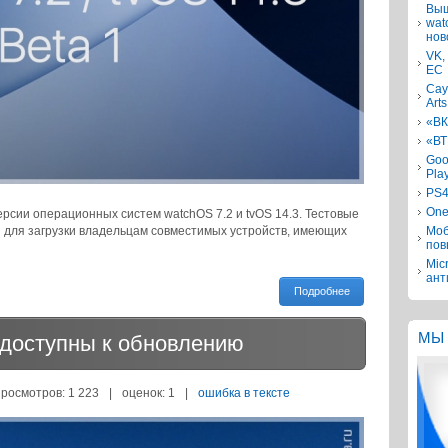
Выш
wat
нов
VK,
ЕС
Сау
Arts
«ВК
«ВТ
Goo
Pla
PS4
One
рсии операционных систем watchOS 7.2 и tvOS 14.3. Тестовые
ы для загрузки владельцам совместимых устройств, имеющих
Моб
пов
Mic
ант
Подробнее
МЫ 
1 доступны к обновлению
просмотров: 1 223
|
оценок:
1
|
ошибка в тексте