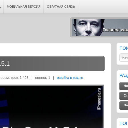
А
МОБИЛЬНАЯ ВЕРСИЯ
ОБРАТНАЯ СВЯЗЬ
ПО
5.1
РА
просмотров: 1 493
|
оценок:
1
|
ошибка в тексте
Но
Ст
По
ПО