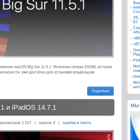
Выш
wat
Ссы
VK,
ЕС
Сау
Arts
«ВК
«ВТ
Goo
Pla
PS4
Моб
ление macOS Big Sur 11.5.1. Релизная сборка 20G80, которая
пов
опасности, уже доступна для установки владельцам
One
Mic
ант
Подробнее
МЫ 
1 и iPadOS 14.7.1
просмотров: 1 627
|
оценок:
0
|
ошибка в тексте