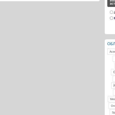
Инт
ас
ОБ
Ace
G
Mei
On
S