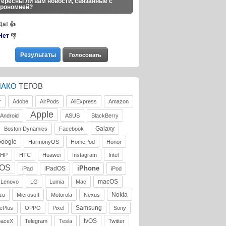
ересны ли вам новости, связанные с
трономией?
Да!
👍
Нет
👎
ЛАКО
ТЕГОВ
r
Adobe
AirPods
AliExpress
Amazon
Apple
Android
ASUS
BlackBerry
Galaxy
Boston Dynamics
Facebook
oogle
HarmonyOS
HomePod
Honor
HP
HTC
Huawei
Instagram
Intel
iOS
iPhone
iPadOS
iPad
iPod
macOS
Lenovo
LG
Lumia
Mac
Nokia
zu
Microsoft
Motorola
Nexus
Samsung
ePlus
OPPO
Pixel
Sony
tvOS
paceX
Telegram
Tesla
Twitter