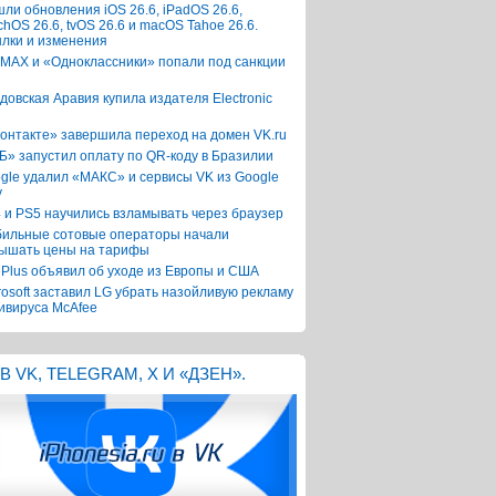
ли обновления iOS 26.6, iPadOS 26.6,
chOS 26.6, tvOS 26.6 и macOS Tahoe 26.6.
лки и изменения
 MAX и «Одноклассники» попали под санкции
довская Аравия купила издателя Electronic
онтакте» завершила переход на домен VK.ru
Б» запустил оплату по QR-коду в Бразилии
gle удалил «МАКС» и сервисы VK из Google
y
 и PS5 научились взламывать через браузер
ильные сотовые операторы начали
ышать цены на тарифы
Plus объявил об уходе из Европы и США
rosoft заставил LG убрать назойливую рекламу
ивируса McAfee
В VK, TELEGRAM, X И «ДЗЕН».