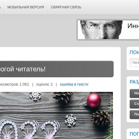
А
МОБИЛЬНАЯ ВЕРСИЯ
ОБРАТНАЯ СВЯЗЬ
ПО
огой читатель!
РА
росмотров: 1 061
|
оценок:
2
|
ошибка в тексте
Но
Ст
По
ПО