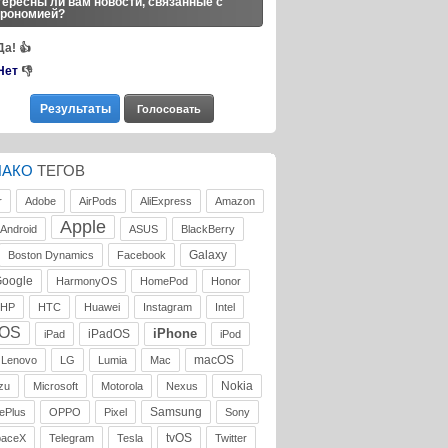
ересны ли вам новости, связанные с
трономией?
Да!
👍
Нет
👎
ЛАКО
ТЕГОВ
r
Adobe
AirPods
AliExpress
Amazon
Apple
Android
ASUS
BlackBerry
Galaxy
Boston Dynamics
Facebook
oogle
HarmonyOS
HomePod
Honor
HP
HTC
Huawei
Instagram
Intel
iOS
iPhone
iPadOS
iPad
iPod
macOS
Lenovo
LG
Lumia
Mac
Nokia
zu
Microsoft
Motorola
Nexus
Samsung
ePlus
OPPO
Pixel
Sony
tvOS
paceX
Telegram
Tesla
Twitter