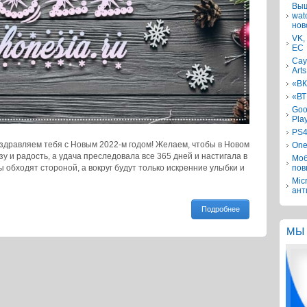
Выш
wat
нов
VK,
ЕС
Сау
Arts
«ВК
«ВТ
Goo
Pla
PS4
Поздравляем тебя с Новым 2022-м годом! Желаем, чтобы в Новом
One
зу и радость, а удача преследовала все 365 дней и настигала в
Моб
 обходят стороной, а вокруг будут только искренние улыбки и
пов
Mic
ант
Подробнее
МЫ 