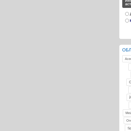
Инт
ас
ОБ
Ace
G
Mei
On
S