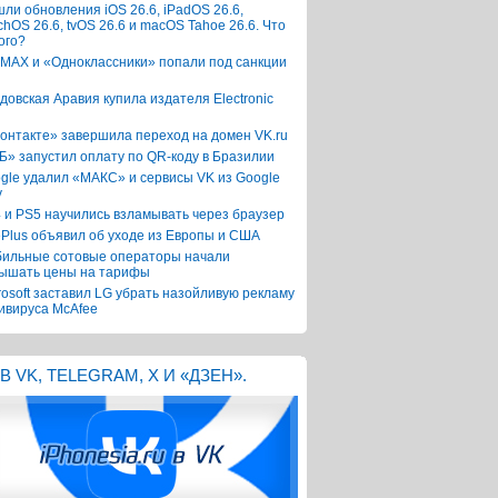
ли обновления iOS 26.6, iPadOS 26.6,
chOS 26.6, tvOS 26.6 и macOS Tahoe 26.6. Что
ого?
 MAX и «Одноклассники» попали под санкции
довская Аравия купила издателя Electronic
онтакте» завершила переход на домен VK.ru
Б» запустил оплату по QR-коду в Бразилии
gle удалил «МАКС» и сервисы VK из Google
y
 и PS5 научились взламывать через браузер
Plus объявил об уходе из Европы и США
ильные сотовые операторы начали
ышать цены на тарифы
rosoft заставил LG убрать назойливую рекламу
ивируса McAfee
В VK, TELEGRAM, X И «ДЗЕН».