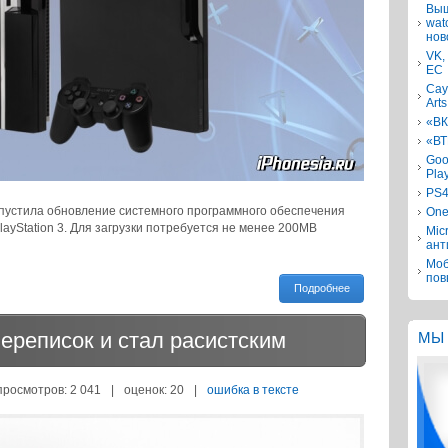
Выш
wat
нов
VK,
ЕС
Сау
Arts
«ВК
«ВТ
Goo
Pla
PS4
 выпустила обновление системного программного обеспечения
One
layStation 3. Для загрузки потребуется не менее 200MB
Mic
ант
Моб
пов
Подробнее
ереписок и стал расистским
МЫ 
просмотров: 2 041
|
оценок:
20
|
ошибка в тексте