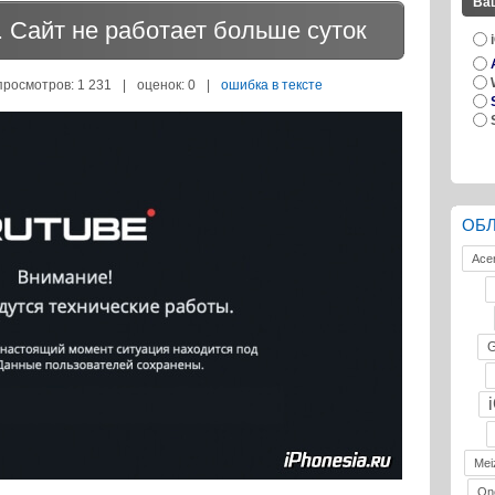
Ва
 Сайт не работает больше суток
просмотров: 1 231
|
оценок:
0
|
ошибка в тексте
ОБ
Ace
G
Mei
On