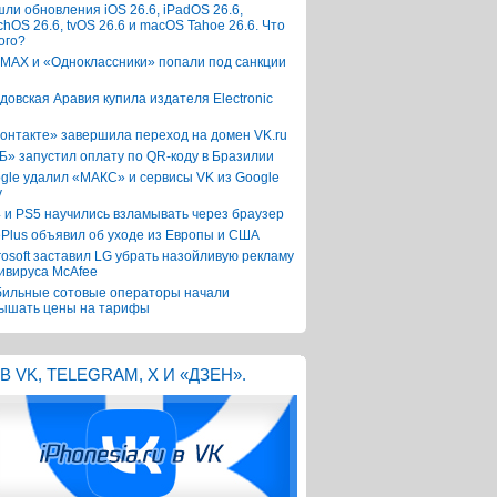
ли обновления iOS 26.6, iPadOS 26.6,
chOS 26.6, tvOS 26.6 и macOS Tahoe 26.6. Что
ого?
 MAX и «Одноклассники» попали под санкции
довская Аравия купила издателя Electronic
онтакте» завершила переход на домен VK.ru
Б» запустил оплату по QR-коду в Бразилии
gle удалил «МАКС» и сервисы VK из Google
y
 и PS5 научились взламывать через браузер
Plus объявил об уходе из Европы и США
rosoft заставил LG убрать назойливую рекламу
ивируса McAfee
ильные сотовые операторы начали
ышать цены на тарифы
В VK, TELEGRAM, X И «ДЗЕН».