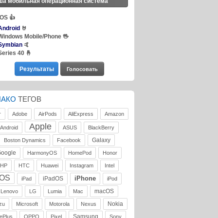
ша мобильная операционная система
iOS
👍
Android
🤘
Windows Mobile/Phone
🖖
Symbian
🤙
Series 40
🤞
ЛАКО
ТЕГОВ
r
Adobe
AirPods
AliExpress
Amazon
Apple
Android
ASUS
BlackBerry
Galaxy
Boston Dynamics
Facebook
oogle
HarmonyOS
HomePod
Honor
HP
HTC
Huawei
Instagram
Intel
iOS
iPhone
iPadOS
iPad
iPod
macOS
Lenovo
LG
Lumia
Mac
Nokia
zu
Microsoft
Motorola
Nexus
Samsung
ePlus
OPPO
Pixel
Sony