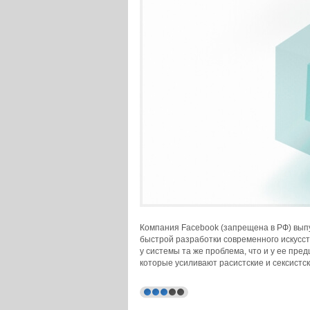
Компания Facebook (запрещена в РФ) вып
быстрой разработки современного искусст
у системы та же проблема, что и у ее пре
которые усиливают расистские и сексистс