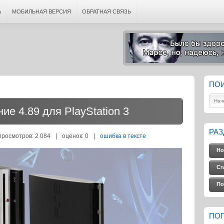
А
МОБИЛЬНАЯ ВЕРСИЯ
ОБРАТНАЯ СВЯЗЬ
ПО
е 4.89 для PlayStation 3
РА
просмотров: 2 084
|
оценок:
0
|
ошибка в тексте
Но
Ст
По
ПО