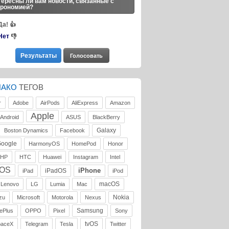
ересны ли вам новости, связанные с
трономией?
Да!
👍
Нет
👎
ЛАКО
ТЕГОВ
r
Adobe
AirPods
AliExpress
Amazon
Apple
Android
ASUS
BlackBerry
Galaxy
Boston Dynamics
Facebook
oogle
HarmonyOS
HomePod
Honor
HP
HTC
Huawei
Instagram
Intel
iOS
iPhone
iPadOS
iPad
iPod
macOS
Lenovo
LG
Lumia
Mac
Nokia
zu
Microsoft
Motorola
Nexus
Samsung
ePlus
OPPO
Pixel
Sony
tvOS
paceX
Telegram
Tesla
Twitter