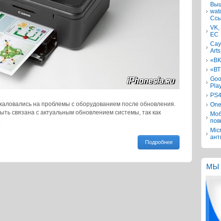
Выш
wat
Ссы
VK,
ЕС
Сау
Arts
«ВК
«ВТ
Goo
Pla
PS4
аловались на проблемы с оборудованием после обновления.
One
ыть связана с актуальным обновлением системы, так как
Моб
.
пов
Mic
ант
Подробнее
МЫ 