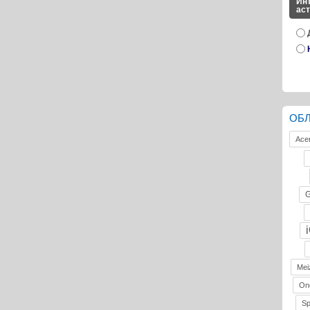
Инт
ас
ОБ
Ace
G
Mei
On
S