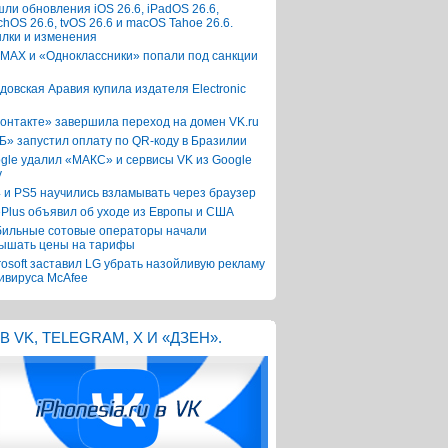
ли обновления iOS 26.6, iPadOS 26.6,
chOS 26.6, tvOS 26.6 и macOS Tahoe 26.6.
лки и изменения
 MAX и «Одноклассники» попали под санкции
довская Аравия купила издателя Electronic
онтакте» завершила переход на домен VK.ru
Б» запустил оплату по QR-коду в Бразилии
gle удалил «МАКС» и сервисы VK из Google
y
 и PS5 научились взламывать через браузер
Plus объявил об уходе из Европы и США
ильные сотовые операторы начали
ышать цены на тарифы
rosoft заставил LG убрать назойливую рекламу
ивируса McAfee
В VK, TELEGRAM, X И «ДЗЕН».