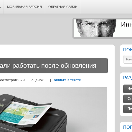
А
МОБИЛЬНАЯ ВЕРСИЯ
ОБРАТНАЯ СВЯЗЬ
ПО
али работать после обновления
РА
росмотров: 879
|
оценок:
1
|
ошибка в тексте
Но
Ст
По
ПО