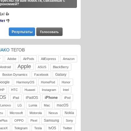
ересны ли вам новости, связанные с
трономией?
Да!
👍
Нет
👎
ЛАКО
ТЕГОВ
r
Adobe
AirPods
AliExpress
Amazon
Apple
Android
ASUS
BlackBerry
Galaxy
Boston Dynamics
Facebook
oogle
HarmonyOS
HomePod
Honor
HP
HTC
Huawei
Instagram
Intel
iOS
iPhone
iPadOS
iPad
iPod
macOS
Lenovo
LG
Lumia
Mac
Nokia
zu
Microsoft
Motorola
Nexus
Samsung
ePlus
OPPO
Pixel
Sony
tvOS
paceX
Telegram
Tesla
Twitter