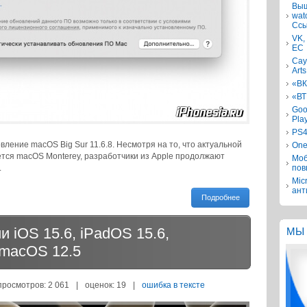
Выш
wat
Ссы
VK,
ЕС
Сау
Arts
«ВК
«ВТ
Goo
Pla
PS4
ление macOS Big Sur 11.6.8. Несмотря на то, что актуальной
One
тся macOS Monterey, разработчики из Apple продолжают
Моб
.
пов
Mic
ант
Подробнее
iOS 15.6, iPadOS 15.6,
МЫ 
 macOS 12.5
просмотров: 2 061
|
оценок:
19
|
ошибка в тексте