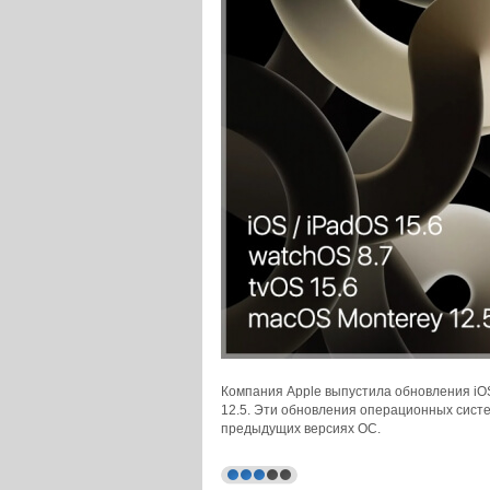
Компания Apple выпустила обновления iOS 
12.5. Эти обновления операционных сист
предыдущих версиях ОС.