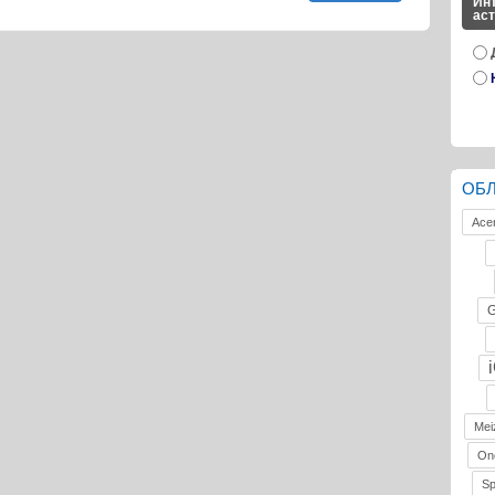
Инт
ас
ОБ
Ace
G
Mei
On
S