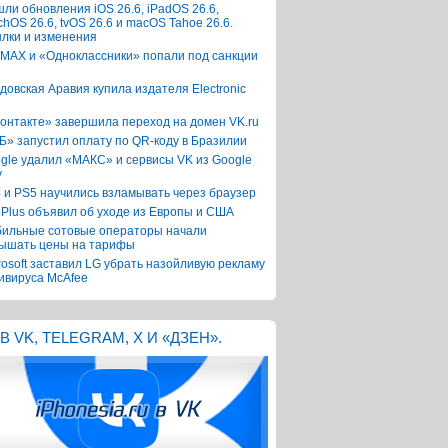
ли обновления iOS 26.6, iPadOS 26.6,
chOS 26.6, tvOS 26.6 и macOS Tahoe 26.6.
лки и изменения
 MAX и «Одноклассники» попали под санкции
довская Аравия купила издателя Electronic
онтакте» завершила переход на домен VK.ru
Б» запустил оплату по QR-коду в Бразилии
gle удалил «МАКС» и сервисы VK из Google
y
 и PS5 научились взламывать через браузер
Plus объявил об уходе из Европы и США
ильные сотовые операторы начали
ышать цены на тарифы
rosoft заставил LG убрать назойливую рекламу
ивируса McAfee
В VK, TELEGRAM, X И «ДЗЕН».