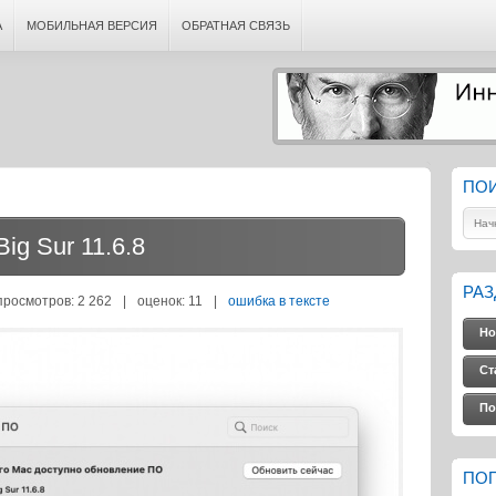
А
МОБИЛЬНАЯ ВЕРСИЯ
ОБРАТНАЯ СВЯЗЬ
ПО
ig Sur 11.6.8
РА
просмотров: 2 262
|
оценок:
11
|
ошибка в тексте
Но
Ст
По
ПО