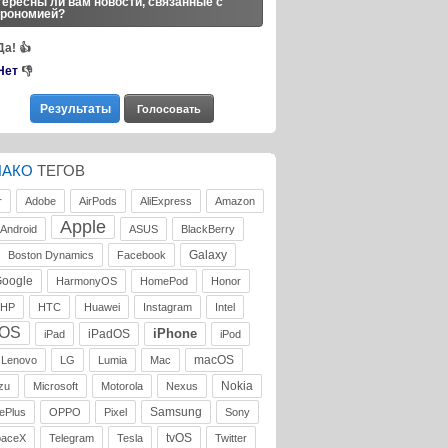
ересны ли вам новости, связанные с
трономией?
Да!
👍
Нет
👎
ЛАКО
ТЕГОВ
r
Adobe
AirPods
AliExpress
Amazon
Apple
Android
ASUS
BlackBerry
Galaxy
Boston Dynamics
Facebook
oogle
HarmonyOS
HomePod
Honor
HP
HTC
Huawei
Instagram
Intel
iOS
iPhone
iPadOS
iPad
iPod
macOS
Lenovo
LG
Lumia
Mac
Nokia
zu
Microsoft
Motorola
Nexus
Samsung
ePlus
OPPO
Pixel
Sony
tvOS
paceX
Telegram
Tesla
Twitter