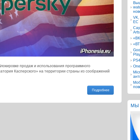
Выш
wat
нов
VK,
ЕС
Сау
Arts
«ВК
«ВТ
Goo
Pla
PS4
локировке продаж и использования программного
One
атория Касперского» на территории страны из соображений
Mic
ант
Моб
пов
Подробнее
МЫ 