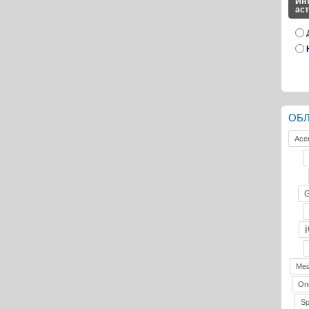
Инт
ас
ОБ
Ace
G
Mei
On
S