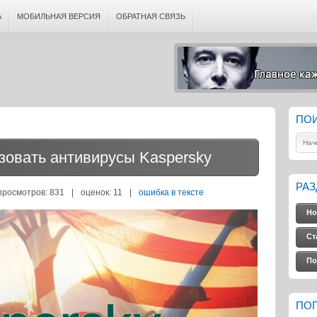
А
МОБИЛЬНАЯ ВЕРСИЯ
ОБРАТНАЯ СВЯЗЬ
ПО
зовать антивирусы Kaspersky
РА
просмотров: 831
|
оценок:
11
|
ошибка в тексте
Но
Ст
По
ПО