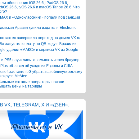
ли обновления iOS 26.6, iPadOS 26.6,
chOS 26.6, tvOS 26.6 и macOS Tahoe 26.6. Что
ого?
 MAX и «Одноклассники» попали под санкции
довская Аравия купила издателя Electronic
онтакте» завершила переход на домен VK.ru
Б» запустил оплату по QR-коду в Бразилии
gle удалил «МАКС» и сервисы VK из Google
y
 и PS5 научились взламывать через браузер
Plus объявил об уходе из Европы и США
rosoft заставил LG убрать назойливую рекламу
ивируса McAfee
ильные сотовые операторы начали
ышать цены на тарифы
В VK, TELEGRAM, X И «ДЗЕН».