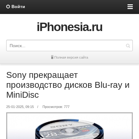
Войти
iPhonesia.ru
🖥 Полная версия сайта
Sony прекращает
производство дисков Blu-ray и
MiniDisc
25-01-2025, 09:15
/
Просмотров: 777