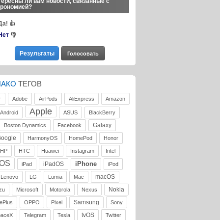
ересны ли вам новости, связанные с
трономией?
Да!
👍
Нет
👎
ЛАКО
ТЕГОВ
r
Adobe
AirPods
AliExpress
Amazon
Apple
Android
ASUS
BlackBerry
Galaxy
Boston Dynamics
Facebook
oogle
HarmonyOS
HomePod
Honor
HP
HTC
Huawei
Instagram
Intel
iOS
iPhone
iPadOS
iPad
iPod
macOS
Lenovo
LG
Lumia
Mac
Nokia
zu
Microsoft
Motorola
Nexus
Samsung
ePlus
OPPO
Pixel
Sony
tvOS
paceX
Telegram
Tesla
Twitter