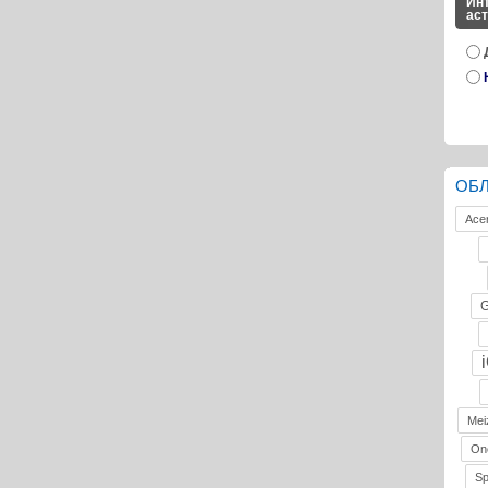
Инт
ас
ОБ
Ace
G
Mei
On
S