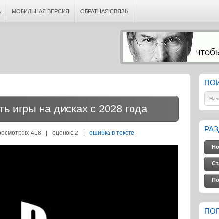
А
МОБИЛЬНАЯ ВЕРСИЯ
ОБРАТНАЯ СВЯЗЬ
ПО
ь игры на дисках с 2028 года
РА
росмотров: 418
|
оценок:
2
|
ошибка в тексте
Но
Ст
По
ПО