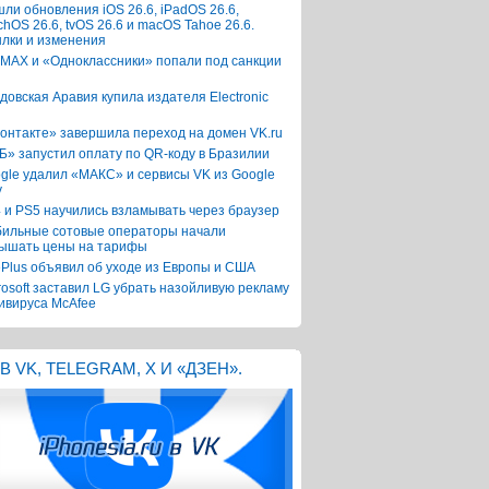
ли обновления iOS 26.6, iPadOS 26.6,
chOS 26.6, tvOS 26.6 и macOS Tahoe 26.6.
лки и изменения
 MAX и «Одноклассники» попали под санкции
довская Аравия купила издателя Electronic
онтакте» завершила переход на домен VK.ru
Б» запустил оплату по QR-коду в Бразилии
gle удалил «МАКС» и сервисы VK из Google
y
 и PS5 научились взламывать через браузер
ильные сотовые операторы начали
ышать цены на тарифы
Plus объявил об уходе из Европы и США
rosoft заставил LG убрать назойливую рекламу
ивируса McAfee
В VK, TELEGRAM, X И «ДЗЕН».