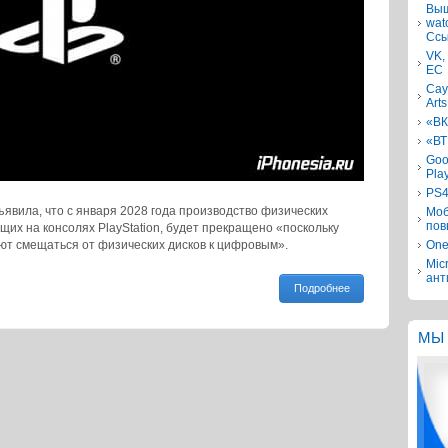
Выш
wat
Ссы
VK,
ЕС
Сау
Arts
«ВК
«ВТ
Goo
Pla
PS4
бъявила, что с января 2028 года производство физических
Моб
пов
ящих на консолях PlayStation, будет прекращено «поскольку
т смещаться от физических дисков к цифровым».
One
Mic
ант
Подробнее
МЫ 