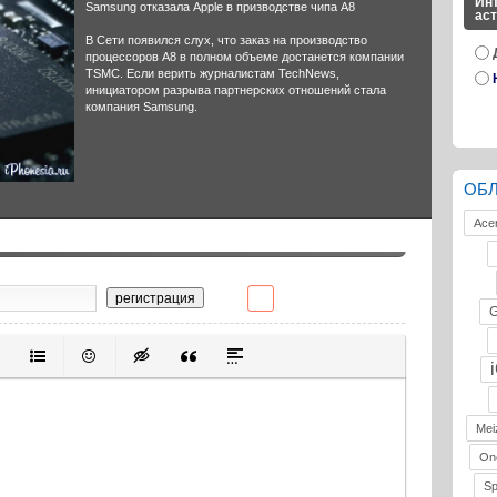
Инт
Samsung отказала Apple в призводстве чипа A8
ас
В Сети появился слух, что заказ на производство
процессоров A8 в полном объеме достанется компании
TSMC. Если верить журналистам TechNews,
инициатором разрыва партнерских отношений стала
компания Samsung.
ОБ
Ace
регистрация
G
ивание
ерованный список
Маркированный список
Вставить смайлик
Вставка скрытого текста
Вставка цитаты
Вставка спойлера
Mei
On
S