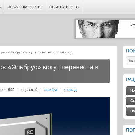
А
МОБИЛЬНАЯ ВЕРСИЯ
ОБРАТНАЯ СВЯЗЬ
ПО
оров «Эльбрус» могут перенести в Зеленоград
в «Эльбрус» могут перенести в
РА
ров: 955
|
оценок:
0
|
ошибка
|
‹ назад
Но
Ст
По
ПО