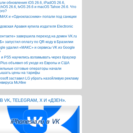
ли обновления iOS 26.6, iPadOS 26.6,
chOS 26.6, tvOS 26.6 и macOS Tahoe 26.6. Что
ого?
 MAX и «Одноклассники» попали под санкции
довская Аравия купила издателя Electronic
онтакте» завершила переход на домен VK.ru
Б» запустил оплату по QR-коду в Бразилии
gle удалил «МАКС» и сервисы VK из Google
y
 и PS5 научились взламывать через браузер
Plus объявил об уходе из Европы и США
ильные сотовые операторы начали
ышать цены на тарифы
rosoft заставил LG убрать назойливую рекламу
ивируса McAfee
В VK, TELEGRAM, X И «ДЗЕН».