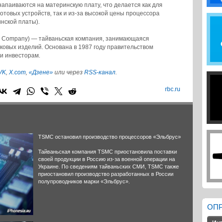
паиваются на материнскую плату, что делается как для
отовых устройств, так и из-за высокой цены процессора
нской платы).
ng Company) — тайваньская компания, занимающаяся
овых изделий. Основана в 1987 году правительством
ми инвесторам.
VK
,
X.com
,
«Дзене»
или через
RSS-канал
.
rbc.ru
TSMC остановил производство процессоров «Эльбрус»
Тайваньская компания TSMC приостановила поставки
своей продукции в Россию из-за военной операции на
Украине. По сведениям тайваньских СМИ, TSMC также
приостановил производство разработанных в России
полупроводников марки «Эльбрус».
ОП