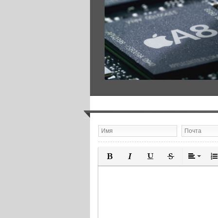
Полужирный
Курсив
Подчеркнутый
Зачеркнутый
Выравн
Нум