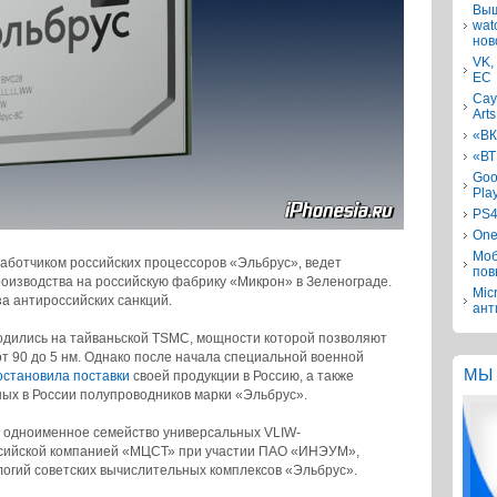
Выш
wat
нов
VK,
ЕС
Сау
Arts
«ВК
«ВТ
Goo
Pla
PS4
One
Моб
аботчиком российских процессоров «Эльбрус», ведет
пов
оизводства на российскую фабрику «Микрон» в Зеленограде.
Mic
за антироссийских санкций.
ант
одились на тайваньской TSMC, мощности которой позволяют
т 90 до 5 нм. Однако после начала специальной военной
МЫ 
остановила поставки
своей продукции в Россию, а также
ых в России полупроводников марки «Эльбрус».
 одноименное семейство универсальных VLIW-
сийской компанией «МЦСТ» при участии ПАО «ИНЭУМ»,
огий советских вычислительных комплексов «Эльбрус».