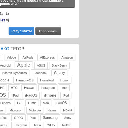
ересны ли вам новости, связанные с
трономией?
Да!
👍
Нет
👎
ЛАКО
ТЕГОВ
r
Adobe
AirPods
AliExpress
Amazon
Apple
Android
ASUS
BlackBerry
Galaxy
Boston Dynamics
Facebook
oogle
HarmonyOS
HomePod
Honor
HP
HTC
Huawei
Instagram
Intel
iOS
iPhone
iPadOS
iPad
iPod
macOS
Lenovo
LG
Lumia
Mac
Nokia
zu
Microsoft
Motorola
Nexus
Samsung
ePlus
OPPO
Pixel
Sony
tvOS
paceX
Telegram
Tesla
Twitter