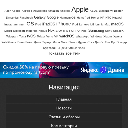
Apple
Acer
Adobe
AirPods
AliExpress
Amazon
Android
ASUS
BlackBerry
Boston
Galaxy
Google
Dynamics
Facebook
HarmonyOS
HomePod
Honor
HP
HTC
Huawei
iOS
iPhone
iPadOS
macOS
Instagram
Intel
iPad
iPod
Lenovo
LG
Lumia
Mac
Nokia
Samsung
Meizu
Microsoft
Motorola
Nexus
OnePlus
OPPO
Pixel
Sony
SpaceX
tvOS
watchOS
Telegram
Tesla
Twitter
Vertu
VK
WhatsApp
Windows
Xiaomi
Xperia
YotaPhone
Билл Гейтс
Джон Тернус
Илон Маск
Павел Дуров
Стив Джобс
Тим Кук
Эльдар
Муртазин
Яндекс
умные часы
Показать все теги
Навигация
Главная
Новости
Статьи и обзоры
Комментарии