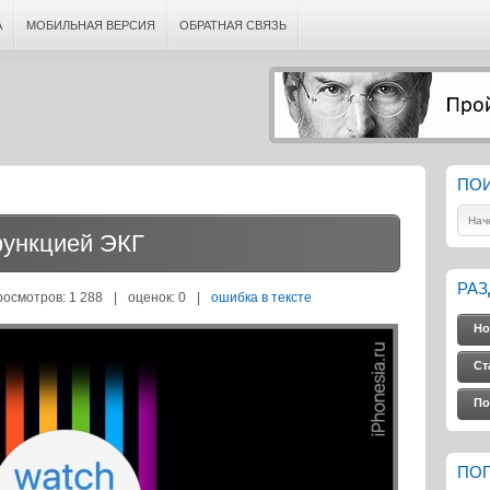
А
МОБИЛЬНАЯ ВЕРСИЯ
ОБРАТНАЯ СВЯЗЬ
ПО
функцией ЭКГ
РА
росмотров: 1 288
|
оценок:
0
|
ошибка в тексте
Но
Ст
По
ПО