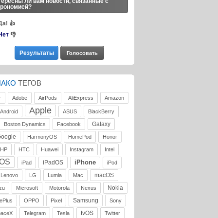
ересны ли вам новости, связанные с
трономией?
Да!
👍
Нет
👎
ЛАКО
ТЕГОВ
r
Adobe
AirPods
AliExpress
Amazon
Apple
Android
ASUS
BlackBerry
Galaxy
Boston Dynamics
Facebook
oogle
HarmonyOS
HomePod
Honor
HP
HTC
Huawei
Instagram
Intel
iOS
iPhone
iPadOS
iPad
iPod
macOS
Lenovo
LG
Lumia
Mac
Nokia
zu
Microsoft
Motorola
Nexus
Samsung
ePlus
OPPO
Pixel
Sony
tvOS
paceX
Telegram
Tesla
Twitter