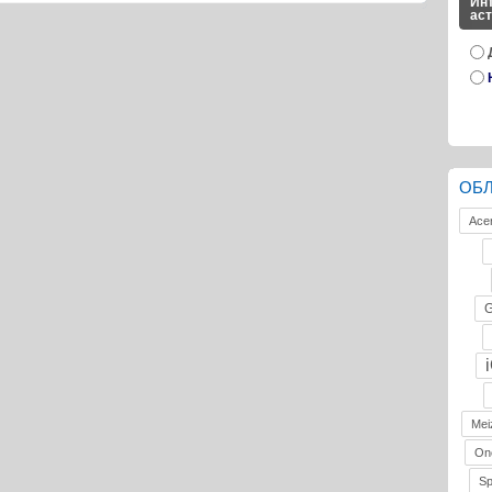
Инт
ас
ОБ
Ace
G
Mei
On
S