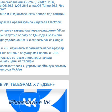
ли обновления iOS 26.6, iPadOS 26.6,
chOS 26.6, tvOS 26.6 и macOS Tahoe 26.6. Что
ого?
 MAX и «Одноклассники» попали под санкции
довская Аравия купила издателя Electronic
онтакте» завершила переход на домен VK.ru
Б» запустил оплату по QR-коду в Бразилии
gle удалил «МАКС» и сервисы VK из Google
y
 и PS5 научились взламывать через браузер
Plus объявил об уходе из Европы и США
ильные сотовые операторы начали
ышать цены на тарифы
rosoft заставил LG убрать назойливую рекламу
ивируса McAfee
В VK, TELEGRAM, X И «ДЗЕН».