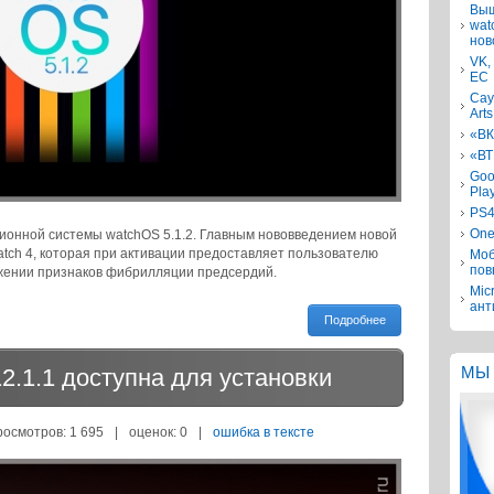
Выш
wat
нов
VK,
ЕС
Сау
Arts
«ВК
«ВТ
Goo
Pla
PS4
One
ионной системы watchOS 5.1.2. Главным нововведением новой
tch 4, которая при активации предоставляет пользователю
Моб
пов
жении признаков фибрилляции предсердий.
Mic
ант
Подробнее
2.1.1 доступна для установки
МЫ 
росмотров: 1 695
|
оценок:
0
|
ошибка в тексте