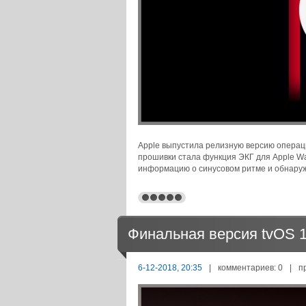
Apple выпустила релизную версию операц
прошивки стала функция ЭКГ для Apple Wa
информацию о синусовом ритме и обнару
Финальная версия tvOS 1
6-12-2018, 20:35
|
комментариев: 0
|
п