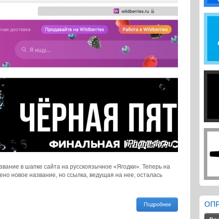
звание в шапке сайта на русскоязычное «Ягодки». Теперь на
но новое название, но ссылка, ведущая на нее, осталась
ОП
Подробнее