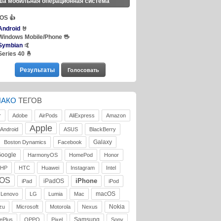
ша мобильная операционная система
iOS
👍
Android
🤘
Windows Mobile/Phone
🖖
Symbian
🤙
Series 40
🤞
ЛАКО
ТЕГОВ
r
Adobe
AirPods
AliExpress
Amazon
Apple
Android
ASUS
BlackBerry
Galaxy
Boston Dynamics
Facebook
oogle
HarmonyOS
HomePod
Honor
HP
HTC
Huawei
Instagram
Intel
iOS
iPhone
iPadOS
iPad
iPod
macOS
Lenovo
LG
Lumia
Mac
Nokia
zu
Microsoft
Motorola
Nexus
Samsung
ePlus
OPPO
Pixel
Sony