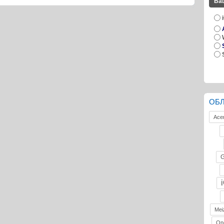
Ва
ОБ
Ace
G
Mei
On