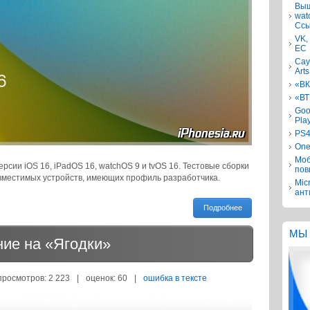
Выш
wat
Ссы
VK,
ЕС
Сау
Arts
«ВК
«ВТ
Goo
Pla
PS4
One
Моб
сии iOS 16, iPadOS 16, watchOS 9 и tvOS 16. Тестовые сборки
пов
овместимых устройств, имеющих профиль разработчика.
Mic
ант
Подробнее
МЫ 
ние на «Ягодки»
просмотров: 2 223
|
оценок:
60
|
ошибка в тексте