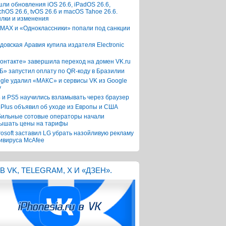
ли обновления iOS 26.6, iPadOS 26.6,
chOS 26.6, tvOS 26.6 и macOS Tahoe 26.6.
лки и изменения
 MAX и «Одноклассники» попали под санкции
довская Аравия купила издателя Electronic
онтакте» завершила переход на домен VK.ru
Б» запустил оплату по QR-коду в Бразилии
gle удалил «МАКС» и сервисы VK из Google
y
 и PS5 научились взламывать через браузер
Plus объявил об уходе из Европы и США
ильные сотовые операторы начали
ышать цены на тарифы
rosoft заставил LG убрать назойливую рекламу
ивируса McAfee
В VK, TELEGRAM, X И «ДЗЕН».