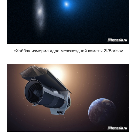
«Хаббл» измерил ядро межзвездной кометы 2I/Borisov