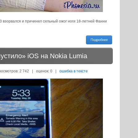
 взорвался и причинил сильный ожог ноги 18-летней Фанни
Подробнее
стило» iOS на Nokia Lumia
росмотров: 2 742
|
оценок:
0
|
ошибка в тексте