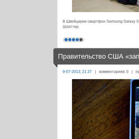
В Швейцарии смартфон Samsung Galaxy S3
Шлаттер.
Правительство США «запу
9-07-2013, 21:37
|
комментариев: 0
|
п