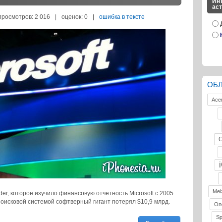
Инт
ас
просмотров: 2 016
|
оценок:
0
|
ошибка в тексте
ОБ
Ace
G
Mei
der, которое изучило финансовую отчетность Microsoft с 2005
 поисковой системой софтверный гигант потерял $10,9 млрд.
On
S