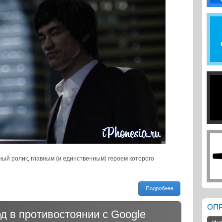
ый ролик, главным (и единственным) героем которого
Подробнее
ОП
рд в противостоянии с Google