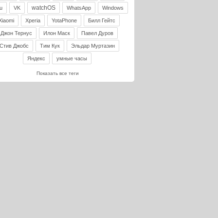
watchOS
u
VK
WhatsApp
Windows
Xiaomi
Xperia
YotaPhone
Билл Гейтс
Джон Тернус
Илон Маск
Павел Дуров
Стив Джобс
Тим Кук
Эльдар Муртазин
Яндекс
умные часы
Показать все теги