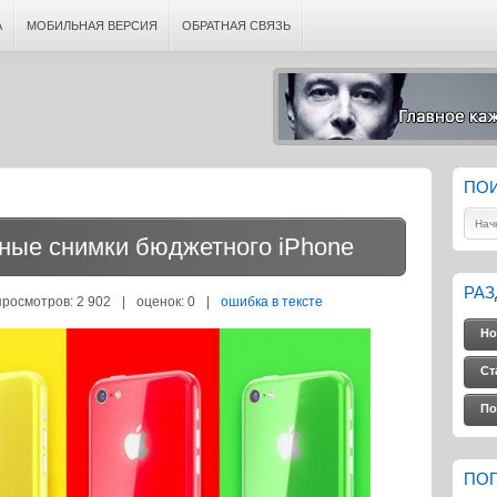
А
МОБИЛЬНАЯ ВЕРСИЯ
ОБРАТНАЯ СВЯЗЬ
ПО
ные снимки бюджетного iPhone
РА
просмотров: 2 902
|
оценок:
0
|
ошибка в тексте
Но
Ст
По
ПО