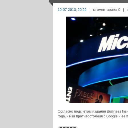
10-07-2013, 20:22
|
комментариев: 0
|
Согласно подсчетам издания Business Insi
года, из-за противостояния с Google и ее