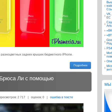
Выш
wat
Ссы
VK,
ЕС
Сау
Arts
«ВК
«ВТ
Goo
Pla
PS4
Моб
и разноцветных задних крышек бюджетного iPhone.
пов
One
Подробнее
Mic
ант
 Брюса Ли с помощью
МЫ 
просмотров: 2 717
|
оценок:
0
|
ошибка в тексте