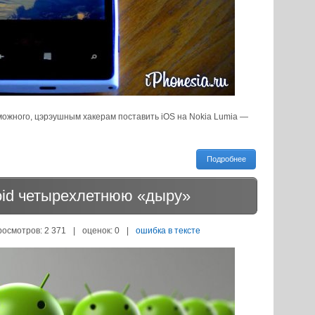
ожного, цэрэушным хакерам поставить iOS на Nokia Lumia —
Подробнее
oid четырехлетнюю «дыру»
росмотров: 2 371
|
оценок:
0
|
ошибка в тексте