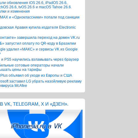
ли обновления iOS 26.6, iPadOS 26.6,
chOS 26.6, tvOS 26.6 и macOS Tahoe 26.6.
лки и изменения
 MAX и «Одноклассники» попали под санкции
довская Аравия купила издателя Electronic
онтакте» завершила переход на домен VK.ru
Б» запустил оплату по QR-коду в Бразилии
gle удалил «МАКС» и сервисы VK из Google
y
 и PS5 научились взламывать через браузер
ильные сотовые операторы начали
ышать цены на тарифы
Plus объявил об уходе из Европы и США
rosoft заставил LG убрать назойливую рекламу
ивируса McAfee
В VK, TELEGRAM, X И «ДЗЕН».