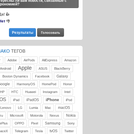
ересны ли вам новости, связанные с
трономией?
Да!
👍
Нет
👎
ЛАКО
ТЕГОВ
r
Adobe
AirPods
AliExpress
Amazon
Apple
Android
ASUS
BlackBerry
Galaxy
Boston Dynamics
Facebook
oogle
HarmonyOS
HomePod
Honor
HP
HTC
Huawei
Instagram
Intel
iOS
iPhone
iPadOS
iPad
iPod
macOS
Lenovo
LG
Lumia
Mac
Nokia
zu
Microsoft
Motorola
Nexus
Samsung
ePlus
OPPO
Pixel
Sony
tvOS
paceX
Telegram
Tesla
Twitter