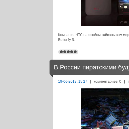
Компания HTC на особом тайваньском ме
Butterfly S.
В России пиратскими буд
19-06-2013, 15:27
|
комментариев: 0
|