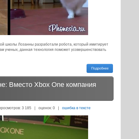
ой школы Лозанны разработали робота, который имитирует
ам ученых, данная технология поможет усовершенствовать
Подробнее
ане: Вместо Xbox One компания
просмотров: 3 185
|
оценок:
0
|
ошибка в тексте