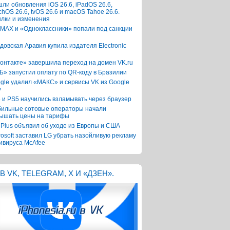
ли обновления iOS 26.6, iPadOS 26.6,
chOS 26.6, tvOS 26.6 и macOS Tahoe 26.6.
лки и изменения
 MAX и «Одноклассники» попали под санкции
довская Аравия купила издателя Electronic
онтакте» завершила переход на домен VK.ru
Б» запустил оплату по QR-коду в Бразилии
gle удалил «МАКС» и сервисы VK из Google
y
 и PS5 научились взламывать через браузер
ильные сотовые операторы начали
ышать цены на тарифы
Plus объявил об уходе из Европы и США
rosoft заставил LG убрать назойливую рекламу
ивируса McAfee
В VK, TELEGRAM, X И «ДЗЕН».