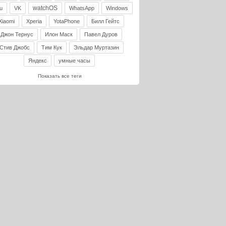
watchOS
u
VK
WhatsApp
Windows
Xiaomi
Xperia
YotaPhone
Билл Гейтс
Джон Тернус
Илон Маск
Павел Дуров
Стив Джобс
Тим Кук
Эльдар Муртазин
Яндекс
умные часы
Показать все теги