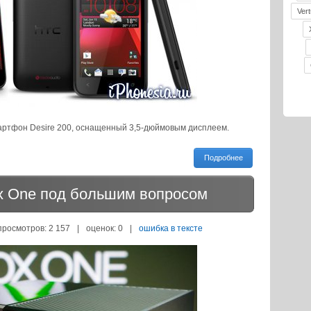
Vert
ртфон Desire 200, оснащенный 3,5-дюймовым дисплеем.
Подробнее
x One под большим вопросом
просмотров: 2 157
|
оценок:
0
|
ошибка в тексте