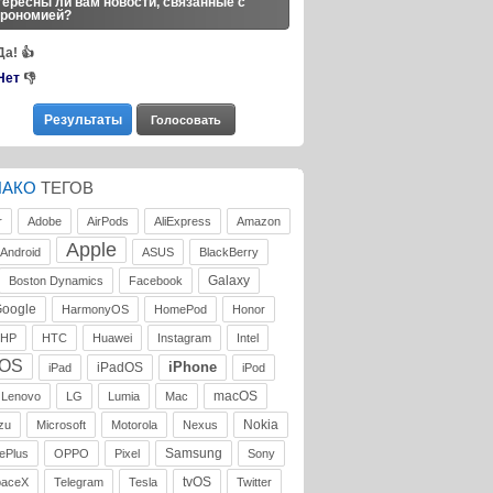
ересны ли вам новости, связанные с
трономией?
Да!
👍
Нет
👎
ЛАКО
ТЕГОВ
r
Adobe
AirPods
AliExpress
Amazon
Apple
Android
ASUS
BlackBerry
Galaxy
Boston Dynamics
Facebook
oogle
HarmonyOS
HomePod
Honor
HP
HTC
Huawei
Instagram
Intel
iOS
iPhone
iPadOS
iPad
iPod
macOS
Lenovo
LG
Lumia
Mac
Nokia
zu
Microsoft
Motorola
Nexus
Samsung
ePlus
OPPO
Pixel
Sony
tvOS
paceX
Telegram
Tesla
Twitter