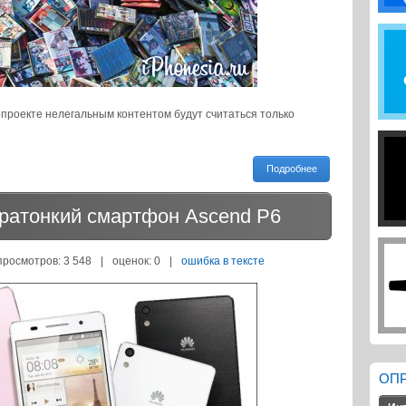
проекте нелегальным контентом будут считаться только
Подробнее
тратонкий смартфон Ascend P6
просмотров: 3 548
|
оценок:
0
|
ошибка в тексте
ОП