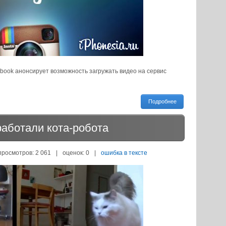
ook анонсирует возможность загружать видео на сервис
Подробнее
аботали кота-робота
просмотров: 2 061
|
оценок:
0
|
ошибка в тексте