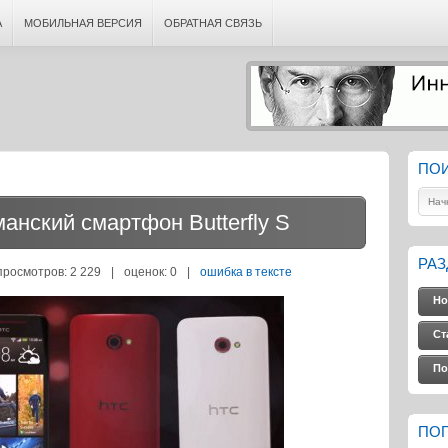
А
МОБИЛЬНАЯ ВЕРСИЯ
ОБРАТНАЯ СВЯЗЬ
ПО
нский смартфон Butterfly S
РА
просмотров: 2 229
|
оценок:
0
|
ошибка в тексте
Но
Ст
По
ПО