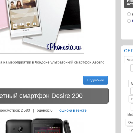
Инт
ас
ОБ
Ace
а на мероприятии в Лондоне ультратонкий смартфон Ascend
Подробнее
G
тный смартфон Desire 200
просмотров: 2 583
|
оценок:
0
|
ошибка в тексте
Mei
On
S