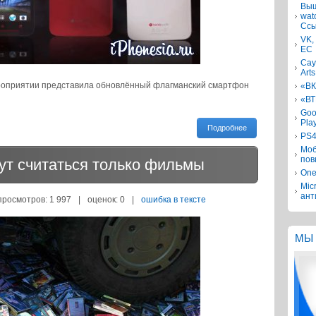
Выш
wat
Ссы
VK,
ЕС
Сау
Arts
роприятии представила обновлённый флагманский смартфон
«ВК
«ВТ
Goo
Pla
Подробнее
PS4
Моб
пов
ут считаться только фильмы
One
Mic
ант
просмотров: 1 997
|
оценок:
0
|
ошибка в тексте
МЫ 