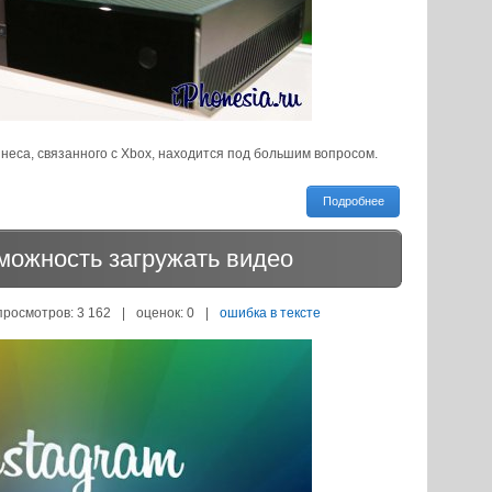
неса, связанного с Xbox, находится под большим вопросом.
Подробнее
зможность загружать видео
просмотров: 3 162
|
оценок:
0
|
ошибка в тексте