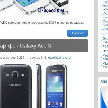
Выш
wat
Ссы
VK,
ЕС
Сау
WDC компания Apple представила iOS 7 и прочие продукты.
Arts
«ВК
Подробнее
«ВТ
Goo
Pla
артфон Galaxy Ace 3
PS4
One
Моб
просмотров: 2 299
|
оценок:
0
|
ошибка в тексте
пов
Mic
ант
МЫ 