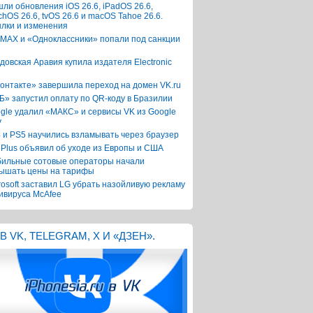
ли обновления iOS 26.6, iPadOS 26.6,
chOS 26.6, tvOS 26.6 и macOS Tahoe 26.6.
лки и изменения
 MAX и «Одноклассники» попали под санкции
довская Аравия купила издателя Electronic
онтакте» завершила переход на домен VK.ru
Б» запустил оплату по QR-коду в Бразилии
gle удалил «МАКС» и сервисы VK из Google
y
 и PS5 научились взламывать через браузер
Plus объявил об уходе из Европы и США
ильные сотовые операторы начали
ышать цены на тарифы
rosoft заставил LG убрать назойливую рекламу
ивируса McAfee
В VK, TELEGRAM, X И «ДЗЕН».