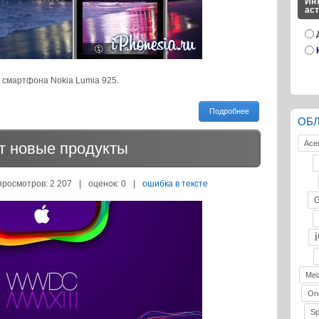
Инт
ас
 смартфона Nokia Lumia 925.
Подробнее
ОБ
Ace
т новые продукты
просмотров: 2 207
|
оценок:
0
|
ошибка в тексте
G
Mei
On
S