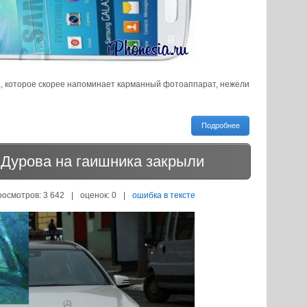
а, которое скорее напоминает карманный фотоаппарат, нежели
Подробнее
 Дурова на гаишника закрыли
росмотров: 3 642
|
оценок:
0
|
ошибка в тексте