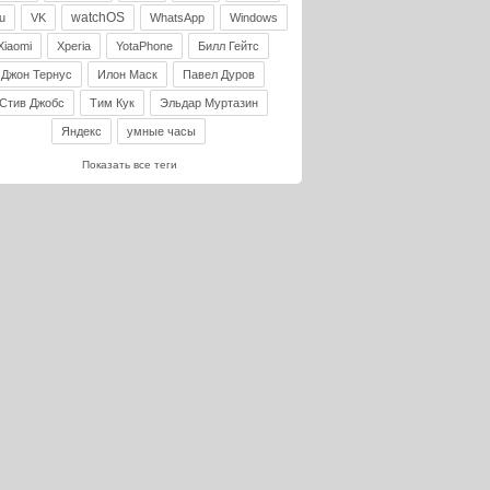
watchOS
u
VK
WhatsApp
Windows
Xiaomi
Xperia
YotaPhone
Билл Гейтс
Джон Тернус
Илон Маск
Павел Дуров
Стив Джобс
Тим Кук
Эльдар Муртазин
Яндекс
умные часы
Показать все теги