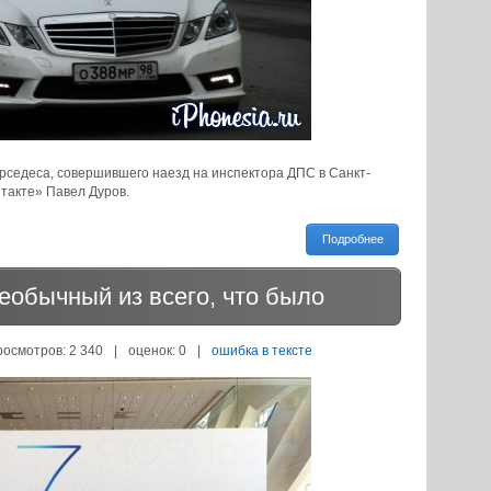
рседеса, совершившего наезд на инспектора ДПС в Санкт-
такте» Павел Дуров.
Подробнее
еобычный из всего, что было
росмотров: 2 340
|
оценок:
0
|
ошибка в тексте