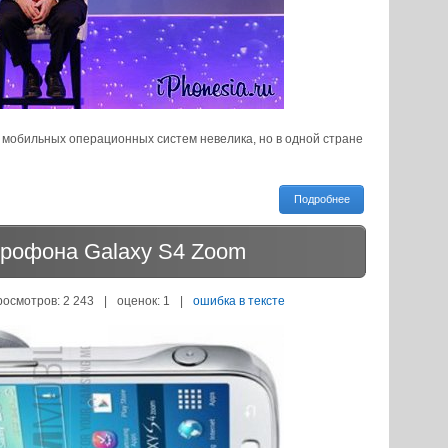
 мобильных операционных систем невелика, но в одной стране
Подробнее
ерофона Galaxy S4 Zoom
росмотров: 2 243
|
оценок:
1
|
ошибка в тексте