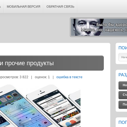
А
МОБИЛЬНАЯ ВЕРСИЯ
ОБРАТНАЯ СВЯЗЬ
ПО
 и прочие продукты
РА
просмотров: 3 822
|
оценок:
1
|
ошибка в тексте
Но
Ст
По
ПО