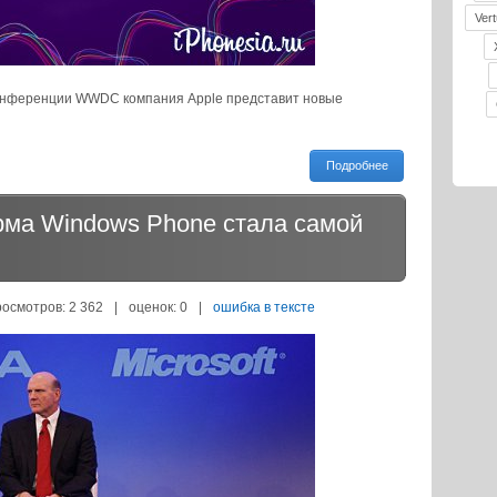
Vert
конференции WWDC компания Apple представит новые
Подробнее
рма Windows Phone стала самой
росмотров: 2 362
|
оценок:
0
|
ошибка в тексте