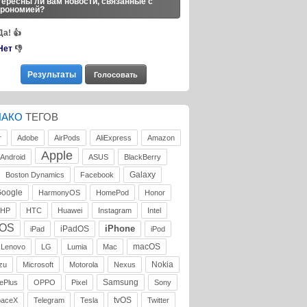
ересны ли вам новости, связанные с
трономией?
Да!
👍
Нет
👎
ЛАКО
ТЕГОВ
r
Adobe
AirPods
AliExpress
Amazon
Apple
Android
ASUS
BlackBerry
Galaxy
Boston Dynamics
Facebook
oogle
HarmonyOS
HomePod
Honor
HP
HTC
Huawei
Instagram
Intel
iOS
iPhone
iPadOS
iPad
iPod
macOS
Lenovo
LG
Lumia
Mac
Nokia
zu
Microsoft
Motorola
Nexus
Samsung
ePlus
OPPO
Pixel
Sony
tvOS
paceX
Telegram
Tesla
Twitter