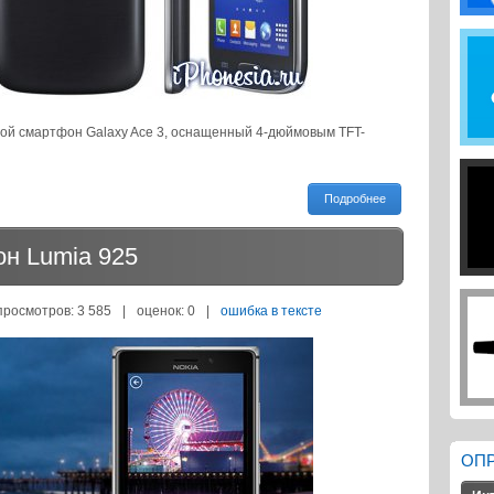
ой смартфон Galaxy Ace 3, оснащенный 4-дюймовым TFT-
Подробнее
он Lumia 925
просмотров: 3 585
|
оценок:
0
|
ошибка в тексте
ОП