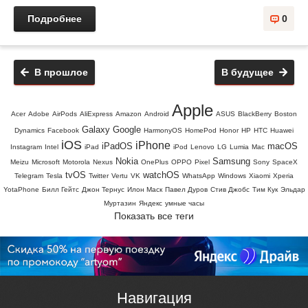
Подробнее
0
В прошлое
В будущее
Apple
Acer
Adobe
AirPods
AliExpress
Amazon
Android
ASUS
BlackBerry
Boston
Galaxy
Google
Dynamics
Facebook
HarmonyOS
HomePod
Honor
HP
HTC
Huawei
iOS
iPhone
iPadOS
macOS
Instagram
Intel
iPad
iPod
Lenovo
LG
Lumia
Mac
Nokia
Samsung
Meizu
Microsoft
Motorola
Nexus
OnePlus
OPPO
Pixel
Sony
SpaceX
tvOS
watchOS
Telegram
Tesla
Twitter
Vertu
VK
WhatsApp
Windows
Xiaomi
Xperia
YotaPhone
Билл Гейтс
Джон Тернус
Илон Маск
Павел Дуров
Стив Джобс
Тим Кук
Эльдар
Муртазин
Яндекс
умные часы
Показать все теги
Навигация