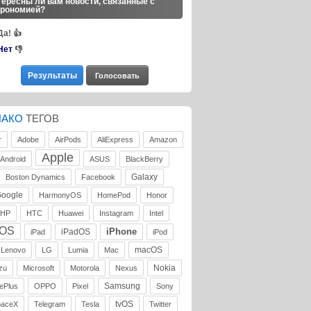
ересны ли вам новости, связанные с
трономией?
Да!
👍
Нет
👎
ЛАКО
ТЕГОВ
r
Adobe
AirPods
AliExpress
Amazon
Apple
Android
ASUS
BlackBerry
Galaxy
Boston Dynamics
Facebook
oogle
HarmonyOS
HomePod
Honor
HP
HTC
Huawei
Instagram
Intel
iOS
iPhone
iPadOS
iPad
iPod
macOS
Lenovo
LG
Lumia
Mac
Nokia
zu
Microsoft
Motorola
Nexus
Samsung
ePlus
OPPO
Pixel
Sony
tvOS
paceX
Telegram
Tesla
Twitter