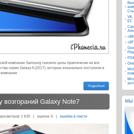
Выш
wat
Ссы
VK,
ЕС
Сау
Arts
«ВК
«ВТ
Goo
Pla
PS4
ской компании Samsung снизило цены практически на все
One
тва серии Galaxy A (2017), которые изначально поступили в
Моб
 компании.
пов
Mic
ант
Подробнее
 возгораний Galaxy Note7
МЫ 
просмотров: 1 635
|
оценок:
0
|
ошибка в тексте