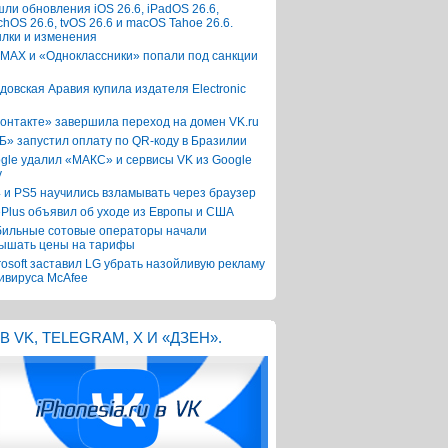
ли обновления iOS 26.6, iPadOS 26.6,
chOS 26.6, tvOS 26.6 и macOS Tahoe 26.6.
лки и изменения
 MAX и «Одноклассники» попали под санкции
довская Аравия купила издателя Electronic
онтакте» завершила переход на домен VK.ru
Б» запустил оплату по QR-коду в Бразилии
gle удалил «МАКС» и сервисы VK из Google
y
 и PS5 научились взламывать через браузер
Plus объявил об уходе из Европы и США
ильные сотовые операторы начали
ышать цены на тарифы
rosoft заставил LG убрать назойливую рекламу
ивируса McAfee
В VK, TELEGRAM, X И «ДЗЕН».