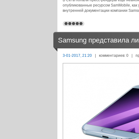
В Сеть попали пресс-рендеры еще неанон
опубликованные ресурсом SamMobile, как 
внутренней документации компании Sams
Samsung представила лин
3-01-2017, 21:20
|
комментариев: 0
|
п