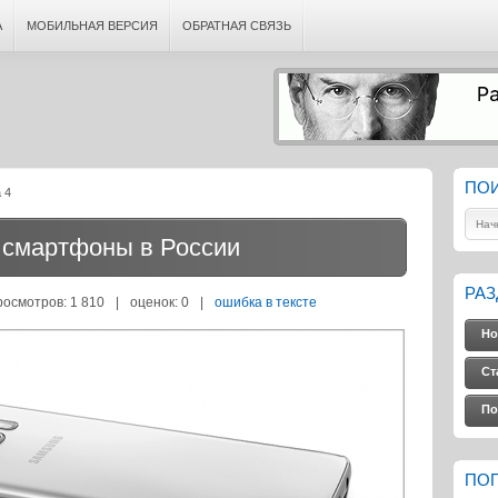
А
МОБИЛЬНАЯ ВЕРСИЯ
ОБРАТНАЯ СВЯЗЬ
ПО
 4
 смартфоны в России
РА
росмотров: 1 810
|
оценок:
0
|
ошибка в тексте
Но
Ст
По
ПО