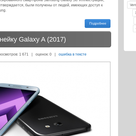
сированного смартфона Samsung Galaxy S8. Иллюстрации,
утверждается, были получены от людей, имеющих доступ к
Vert
ung.
Подробнее
ейку Galaxy A (2017)
росмотров: 1 671
|
оценок:
0
|
ошибка в тексте