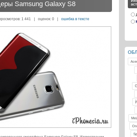
Инт
деры Samsung Galaxy S8
ас
просмотров: 1 441
|
оценок:
0
|
ошибка в тексте
ОБ
Ace
G
Mei
On
S