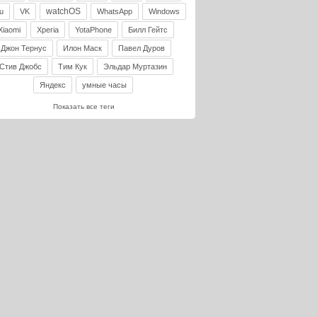
watchOS
u
VK
WhatsApp
Windows
Xiaomi
Xperia
YotaPhone
Билл Гейтс
Джон Тернус
Илон Маск
Павел Дуров
Стив Джобс
Тим Кук
Эльдар Муртазин
Яндекс
умные часы
Показать все теги