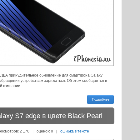
в США принудительное обновление для смартфона Galaxy
 обращении устройствам заряжаться. Об этом сообщается в
й компании.
Подробнее
axy S7 edge в цвете Black Pearl
росмотров: 2 170
|
оценок:
0
|
ошибка в тексте